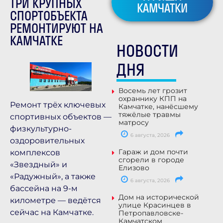
ТРИ КРУПНЫХ
КАМЧАТКИ
СПОРТОБЪЕКТА
РЕМОНТИРУЮТ НА
КАМЧАТКЕ
НОВОСТИ
ДНЯ
Восемь лет грозит
охраннику КПП на
Ремонт трёх ключевых
Камчатке, нанёсшему
тяжёлые травмы
спортивных объектов —
матросу
физкультурно-
6 августа, 2026
оздоровительных
Гараж и дом почти
комплексов
сгорели в городе
«Звездный» и
Елизово
«Радужный», а также
6 августа, 2026
бассейна на 9-м
Дом на исторической
километре — ведётся
улице Красинцев в
сейчас на Камчатке.
Петропавловске-
Камчатском