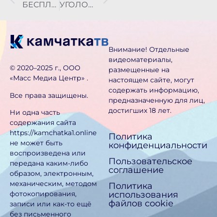
БЕСПЛАТНУЮ ЮРИДИЧЕСКУЮ ПОМОЩЬ СЕГОДНЯ ОКАЖУТ КАМЧАТЦАМ
УГОЛОВНОЕ ДЕЛО ВОЗБУДИЛИ ПО ФАКТУ НАПАДЕНИЯ СОБАК НА ЖЕНЩИНУ С РЕБЁНКОМ В ПОСЁЛКЕ РЫБАЧЬЕМ
Внимание! Отдельные
видеоматериалы,
©️ 2020–2025 г., ООО
размещенные на
«Масс Медиа Центр» .
настоящем сайте, могут
содержать информацию,
Все права защищены.
предназначен­ную для лиц,
достигших 18 лет.
Ни одна часть
содержания сайта
https://kamchatka1.online
Политика
не может быть
конфиденциальности
воспроизведена или
Пользовательское
передана каким-либо
соглашение
образом, электронным,
механическим, методом
Политика
использования
фотокопирования,
файлов cookie
записи или как-то ещё
без письменного