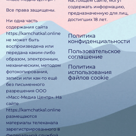
настоящем сайте, могут
содержать информацию,
Все права защищены.
предназначен­ную для лиц,
достигших 18 лет.
Ни одна часть
содержания сайта
https://kamchatka1.online
Политика
не может быть
конфиденциальности
воспроизведена или
Пользовательское
передана каким-либо
соглашение
образом, электронным,
механическим, методом
Политика
использования
фотокопирования,
файлов cookie
записи или как-то ещё
без письменного
разрешения ООО
«Масс-Медиа Центр». На
сайте
https://kamchatka1.online
размещаются
материалы телеканала
зарегистрированного в
Федеральной службой