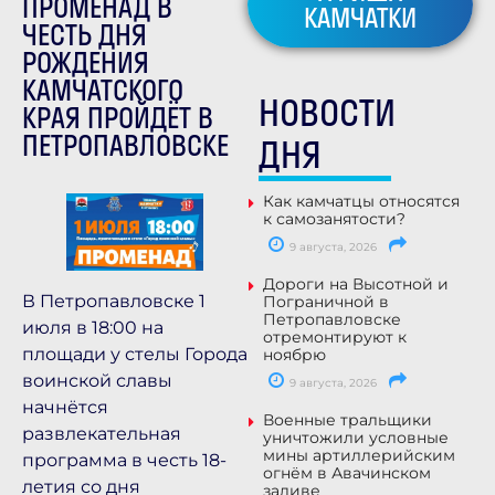
ПРОМЕНАД В
КАМЧАТКИ
ЧЕСТЬ ДНЯ
РОЖДЕНИЯ
КАМЧАТСКОГО
НОВОСТИ
КРАЯ ПРОЙДЁТ В
ПЕТРОПАВЛОВСКЕ
ДНЯ
Как камчатцы относятся
к самозанятости?
9 августа, 2026
Дороги на Высотной и
В Петропавловске 1
Пограничной в
Петропавловске
июля в 18:00 на
отремонтируют к
площади у стелы Города
ноябрю
воинской славы
9 августа, 2026
начнётся
Военные тральщики
развлекательная
уничтожили условные
мины артиллерийским
программа в честь 18-
огнём в Авачинском
летия со дня
заливе