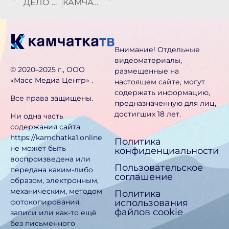
ДЕЛО О СМЕРТЕЛЬНОМ ДТП НА МОРОЗКЕ ДОШЛО ДО СУДА НА КАМЧАТКЕ
КАМЧАТСКИЕ СЕМЬИ ПРИ РОЖДЕНИИ ВТОРОГО РЕБЕНКА СМОГУТ ПОЛУЧИТЬ КОМПЕНСАЦИЮ НА ОПЛАТУ ЖКУ
Внимание! Отдельные
видеоматериалы,
©️ 2020–2025 г., ООО
размещенные на
«Масс Медиа Центр» .
настоящем сайте, могут
содержать информацию,
Все права защищены.
предназначен­ную для лиц,
достигших 18 лет.
Ни одна часть
содержания сайта
https://kamchatka1.online
Политика
не может быть
конфиденциальности
воспроизведена или
Пользовательское
передана каким-либо
соглашение
образом, электронным,
механическим, методом
Политика
использования
фотокопирования,
файлов cookie
записи или как-то ещё
без письменного