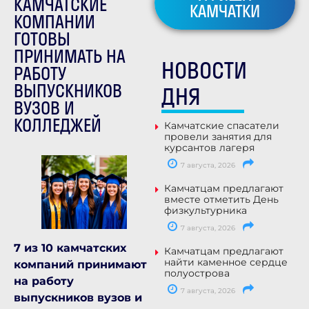
КАМЧАТСКИЕ
КАМЧАТКИ
КОМПАНИИ
ГОТОВЫ
ПРИНИМАТЬ НА
НОВОСТИ
РАБОТУ
ВЫПУСКНИКОВ
ДНЯ
ВУЗОВ И
КОЛЛЕДЖЕЙ
Камчатские спасатели
провели занятия для
курсантов лагеря
7 августа, 2026
Камчатцам предлагают
вместе отметить День
физкультурника
7 августа, 2026
7 из 10 камчатских
Камчатцам предлагают
найти каменное сердце
компаний принимают
полуострова
на работу
7 августа, 2026
выпускников вузов и