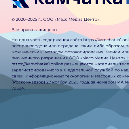
©️ 2020–2025 г., ООО «Масс Медиа Центр» .
Все права защищены.
Ни одна часть содержания сайта https://kamchatka1.on
воспроизведена или передана каким-либо образом, 
механическим, методом фотокопирования, записи или
письменного разрешения ООО «Масс-Медиа Центр». 
https://kamchatka1.online размещаются материалы тел
зарегистрированного в Федеральной службой по над
связи, информационных технологий и массовых ком
(Роскомнадзор) 27 ноября 2020 года. за номером ИА 
79584.