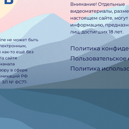
Внимание! Отдельные
видеоматериалы, разм
настоящем сайте, могут
информацию, предназн
лиц, достигших 18 лет.
line не может быть
электронным,
Политика конфиде
 как-то ещё без
Пользовательское
На сайте
еканала
Политика использо
зору в сфере
муникаций РФ
№ ЭЛ № ФС77-