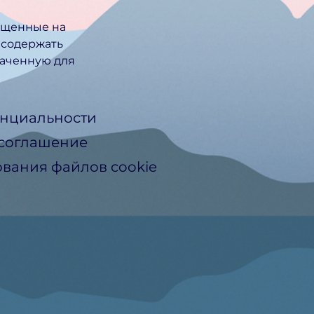
ещенные на
 содержать
ачен­ную для
нциальности
 соглашение
вания файлов cookie