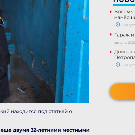
Восемь 
нанёсше
6 август
Гараж и
августа, 202
Дом на 
Петропа
6 август
кий находится под статьей о
и еще двумя 32-летними местными