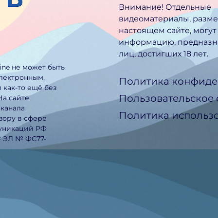
Внимание! Отдельные
видеоматериалы, разм
настоящем сайте, могут
информацию, предназн
лиц, достигших 18 лет.
line не может быть
электронным,
Политика конфиде
 как-то ещё без
Пользовательское
На сайте
еканала
Политика использо
зору в сфере
муникаций РФ
№ ЭЛ № ФС77-