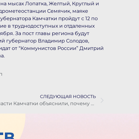
на мысах Лопатка, Желтый, Круглый и
гидрометеостанции Семячик, маяке
бернатора Камчатки пройдут с 12 по
ние в труднодоступных и отдаленных
тября. За пост главы региона будут
ий губернатор Владимир Солодов,
идат от “Коммунистов России” Дмитрий
а.
п
СЛЕДУЮЩАЯ НОВОСТЬ
Власти Камчатки объяснили, почему с прилавков пропали местные огурцы