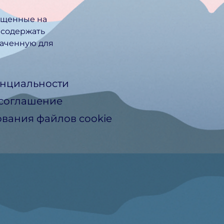
ещенные на
 содержать
ачен­ную для
нциальности
 соглашение
вания файлов cookie