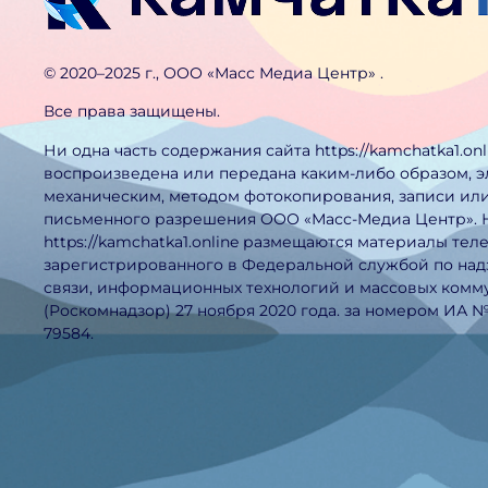
©️ 2020–2025 г., ООО «Масс Медиа Центр» .
Все права защищены.
Ни одна часть содержания сайта https://kamchatka1.on
воспроизведена или передана каким-либо образом, 
механическим, методом фотокопирования, записи или
письменного разрешения ООО «Масс-Медиа Центр». 
https://kamchatka1.online размещаются материалы тел
зарегистрированного в Федеральной службой по над
связи, информационных технологий и массовых ком
(Роскомнадзор) 27 ноября 2020 года. за номером ИА 
79584.