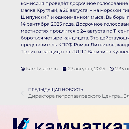
комиссия проведёт досрочное голосование 
маяке Круглый, а 28 августа – на морской 
Шипунский и одноименном мысе. Выборы гу
14 сентября 2025 года. Досрочное голосова
местностях продлится с 24 августа по 11 сен
бороться четыре кандидата. Это действующ
представитель КПРФ Роман Литвинов, канд
Тюрин и кандидат от ЛДПР Василина Кулиев
kamtv-admin
27 августа, 2025
2:33 п
ПРЕДЫДУЩАЯ НОВОСТЬ
Директора петропавловского Центра развития территорий обвиняют во взятках почти на 9 с половиной млн рублей