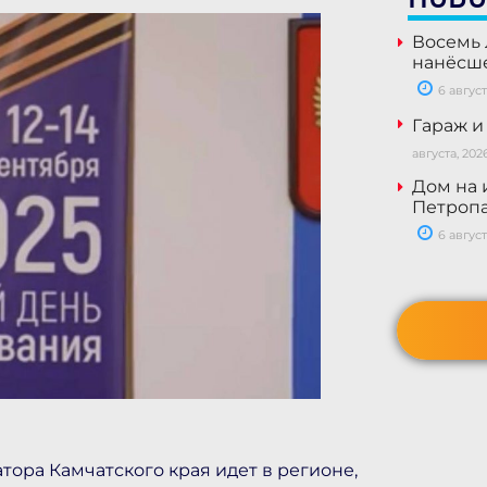
Восемь 
нанёсше
6 август
Гараж и
августа, 202
Дом на 
Петропа
6 август
ора Камчатского края идет в регионе,