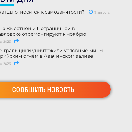
чатцы относятся к самозанятости?
9 августа,
на Высотной и Пограничной в
вловске отремонтируют к ноябрю
а, 2026
е тральщики уничтожили условные мины
рийским огнём в Авачинском заливе
а, 2026
СООБЩИТЬ НОВОСТЬ