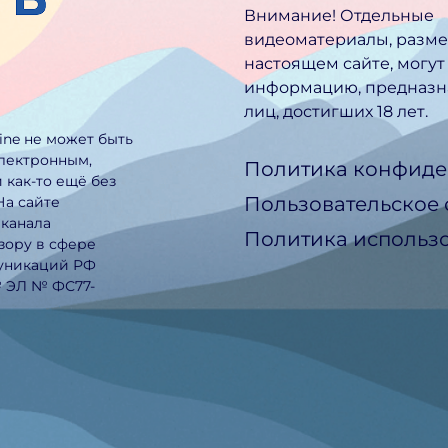
Внимание! Отдельные
видеоматериалы, разм
настоящем сайте, могут
информацию, предназн
лиц, достигших 18 лет.
line не может быть
электронным,
Политика конфиде
 как-то ещё без
Пользовательское
На сайте
еканала
Политика использо
зору в сфере
муникаций РФ
№ ЭЛ № ФС77-