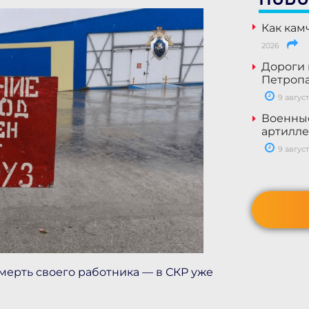
Как кам
2026
Дороги 
Петропа
9 август
Военны
артилле
9 август
мерть своего работника — в СКР уже