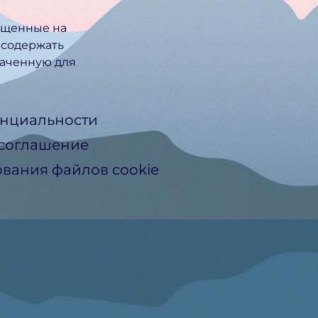
ещенные на
 содержать
ачен­ную для
нциальности
 соглашение
вания файлов cookie