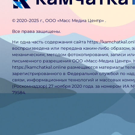
©️ 2020–2025 г., ООО «Масс Медиа Центр» .
Все права защищены.
Ни одна часть содержания сайта https://kamchatka1.on
воспроизведена или передана каким-либо образом, 
механическим, методом фотокопирования, записи или
письменного разрешения ООО «Масс-Медиа Центр». 
https://kamchatka1.online размещаются материалы тел
зарегистрированного в Федеральной службой по над
связи, информационных технологий и массовых ком
(Роскомнадзор) 27 ноября 2020 года. за номером ИА 
79584.