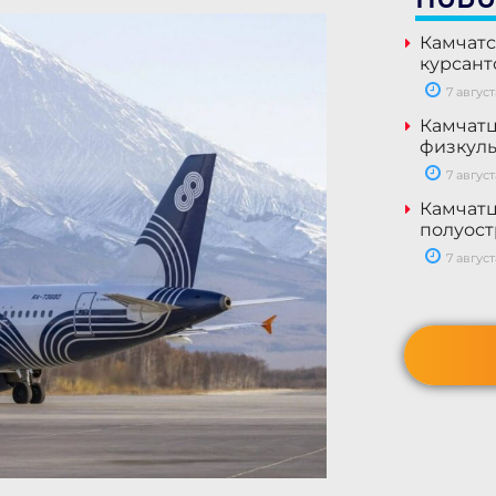
Камчатс
курсант
7 август
Камчатц
физкуль
7 август
Камчатц
полуост
7 август