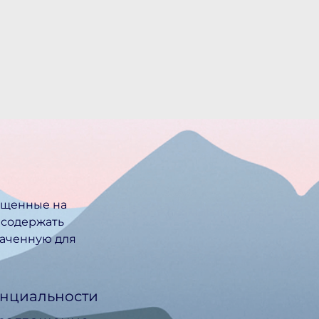
ещенные на
 содержать
ачен­ную для
нциальности