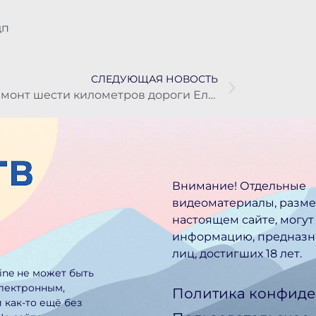
дп
СЛЕДУЮЩАЯ НОВОСТЬ
Ремонт шести километров дороги Елизово-Паратунка завершится в середине сентября
Внимание! Отдельные
видеоматериалы, разм
настоящем сайте, могут
информацию, предназн
лиц, достигших 18 лет.
line не может быть
электронным,
Политика конфиде
 как-то ещё без