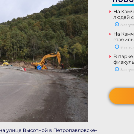
На Камч
людей с
8 август
На Камч
стабил
8 август
В парке
физкуль
8 август
 на улице Высотной в Петропавловске-