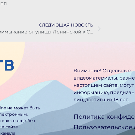
 пп
СЛЕДУЮЩАЯ НОВОСТЬ
Примыкание от улицы Ленинской к Советской в столице Камчатки заасфальтируют в ближайшую неделю
Внимание! Отдельные
видеоматериалы, разм
настоящем сайте, могут
информацию, предназн
лиц, достигших 18 лет.
line не может быть
электронным,
Политика конфиде
 как-то ещё без
Пользовательское
На сайте
еканала