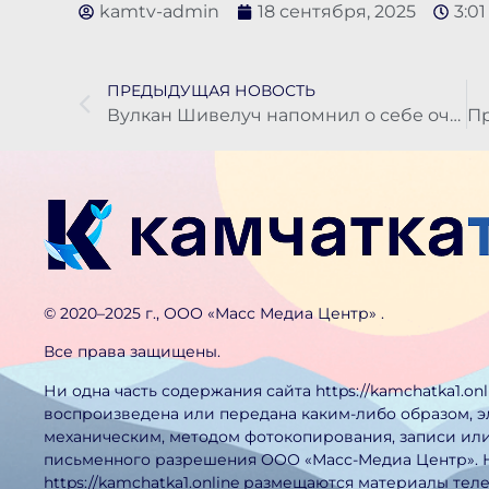
kamtv-admin
18 сентября, 2025
3:01
ПРЕДЫДУЩАЯ НОВОСТЬ
Вулкан Шивелуч напомнил о себе очередным пепловым выбросом
©️ 2020–2025 г., ООО «Масс Медиа Центр» .
Все права защищены.
Ни одна часть содержания сайта https://kamchatka1.on
воспроизведена или передана каким-либо образом, 
механическим, методом фотокопирования, записи или
письменного разрешения ООО «Масс-Медиа Центр». 
https://kamchatka1.online размещаются материалы тел