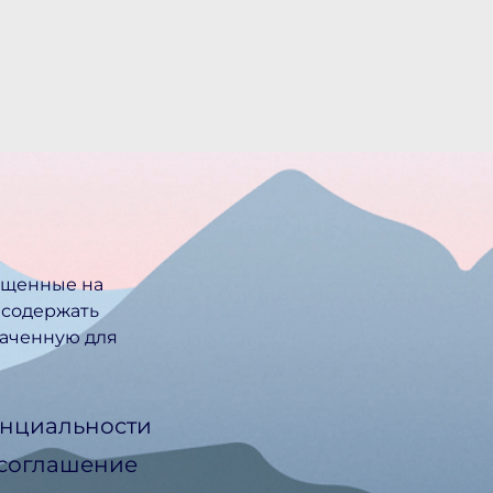
ещенные на
 содержать
ачен­ную для
нциальности
 соглашение