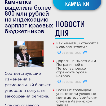
Камчатка
КАМЧАТКИ
выделила более
800 млн рублей
на индексацию
НОВОСТИ
зарплат краевых
бюджетников
ДНЯ
Как камчатцы относятся
к самозанятости?
9 августа, 2026
Дороги на Высотной и
Пограничной в
Петропавловске
отремонтируют к
Соответствующие
ноябрю
изменения в
9 августа, 2026
региональный бюджет
Военные тральщики
утвердили депутаты
уничтожили условные
заксобрания региона.
мины артиллерийским
огнём в Авачинском
заливе
Спикер краевого