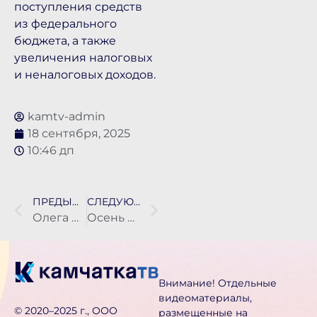
поступления средств
из федерального
бюджета, а также
увеличения налоговых
и неналоговых доходов.
kamtv-admin
18 сентября, 2025
10:46 дп
ПРЕДЫДУЩАЯ НОВОСТЬ
СЛЕДУЮЩАЯ НОВОСТЬ
Олега Куца взяли под стражу на 2 месяца
Осень на юге Камчатки началась с череды циклонов
Внимание! Отдельные
видеоматериалы,
©️ 2020–2025 г., ООО
размещенные на