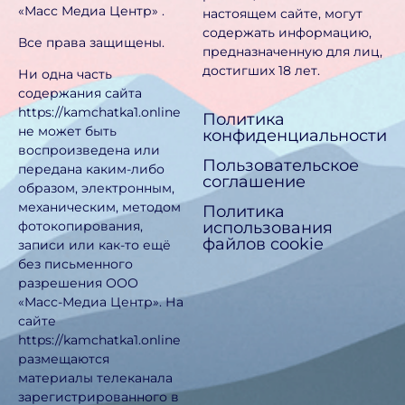
«Масс Медиа Центр» .
настоящем сайте, могут
содержать информацию,
Все права защищены.
предназначен­ную для лиц,
достигших 18 лет.
Ни одна часть
содержания сайта
https://kamchatka1.online
Политика
не может быть
конфиденциальности
воспроизведена или
Пользовательское
передана каким-либо
соглашение
образом, электронным,
механическим, методом
Политика
использования
фотокопирования,
файлов cookie
записи или как-то ещё
без письменного
разрешения ООО
«Масс-Медиа Центр». На
сайте
https://kamchatka1.online
размещаются
материалы телеканала
зарегистрированного в