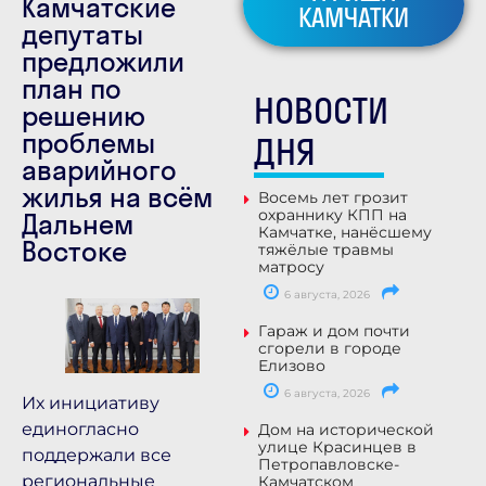
Камчатские
КАМЧАТКИ
депутаты
предложили
план по
НОВОСТИ
решению
проблемы
ДНЯ
аварийного
жилья на всём
Восемь лет грозит
охраннику КПП на
Дальнем
Камчатке, нанёсшему
Востоке
тяжёлые травмы
матросу
6 августа, 2026
Гараж и дом почти
сгорели в городе
Елизово
6 августа, 2026
Их инициативу
единогласно
Дом на исторической
улице Красинцев в
поддержали все
Петропавловске-
региональные
Камчатском