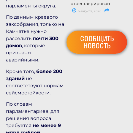
отреставрирован
парламенты округа.
6 августа, 2026
По данным краевого
заксобрания, только на
Камчатке нужно
СООБЩИТЬ
расселить
почти 300
НОВОСТЬ
домов
, которые
признаны
аварийными.
Кроме того,
более 200
зданий
не
соответствуют нормам
сейсмостойкости.
По словам
парламентариев, для
решения вопроса
требуется
не менее 9
млрд рублей
.