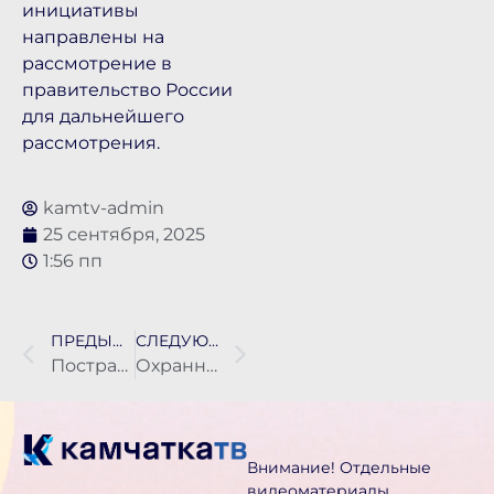
инициативы
направлены на
рассмотрение в
правительство России
для дальнейшего
рассмотрения.
kamtv-admin
25 сентября, 2025
1:56 пп
ПРЕДЫДУЩАЯ НОВОСТЬ
СЛЕДУЮЩАЯ НОВОСТЬ
Пострадавшая от лап медведя в Петропавловске скончалась в больнице
Охраннику «Лагуны» вынесли приговор за драку на Камчатке
Внимание! Отдельные
видеоматериалы,