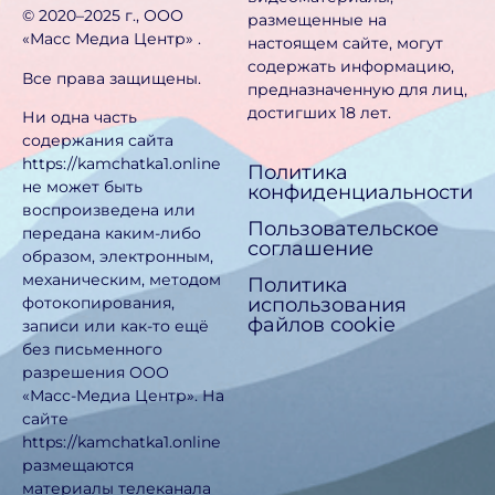
©️ 2020–2025 г., ООО
размещенные на
«Масс Медиа Центр» .
настоящем сайте, могут
содержать информацию,
Все права защищены.
предназначен­ную для лиц,
достигших 18 лет.
Ни одна часть
содержания сайта
https://kamchatka1.online
Политика
не может быть
конфиденциальности
воспроизведена или
Пользовательское
передана каким-либо
соглашение
образом, электронным,
механическим, методом
Политика
использования
фотокопирования,
файлов cookie
записи или как-то ещё
без письменного
разрешения ООО
«Масс-Медиа Центр». На
сайте
https://kamchatka1.online
размещаются
материалы телеканала