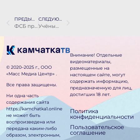
ПРЕДЫДУЩАЯ НОВОСТЬ
СЛЕДУЮЩАЯ НОВОСТЬ
ФСБ пресекла канал нелегальной миграции из Средней Азии на Камчатку
Учёный: количество афтершоков после сильнейшего землетрясения на Камчатке будет уменьшаться
Внимание! Отдельные
видеоматериалы,
©️ 2020–2025 г., ООО
размещенные на
«Масс Медиа Центр» .
настоящем сайте, могут
содержать информацию,
Все права защищены.
предназначен­ную для лиц,
достигших 18 лет.
Ни одна часть
содержания сайта
https://kamchatka1.online
Политика
не может быть
конфиденциальности
воспроизведена или
Пользовательское
передана каким-либо
соглашение
образом, электронным,