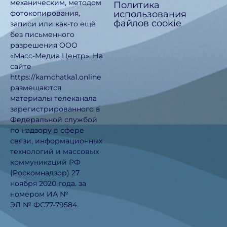
механическим, методом
Политика
использования
фотокопирования,
файлов cookie
записи или как-то ещё
без письменного
разрешения ООО
«Масс-Медиа Центр». На
сайте
https://kamchatka1.online
размещаются
материалы телеканала
зарегистрированного в
Федеральной службой
по надзору в сфере
связи, информационных
технологий и массовых
коммуникаций РФ
(Роскомнадзор) 27
ноября 2020 года. за
номером ИА №
ЭЛ № ФС77-79584.