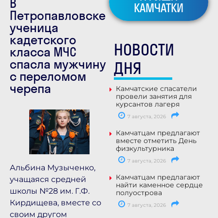
В
КАМЧАТКИ
Петропавловске
ученица
кадетского
НОВОСТИ
класса МЧС
спасла мужчину
ДНЯ
с переломом
черепа
Камчатские спасатели
провели занятия для
курсантов лагеря
7 августа, 2026
Камчатцам предлагают
вместе отметить День
физкультурника
7 августа, 2026
Альбина Музыченко,
Камчатцам предлагают
учащаяся средней
найти каменное сердце
школы №28 им. Г.Ф.
полуострова
Кирдищева, вместе со
7 августа, 2026
своим другом