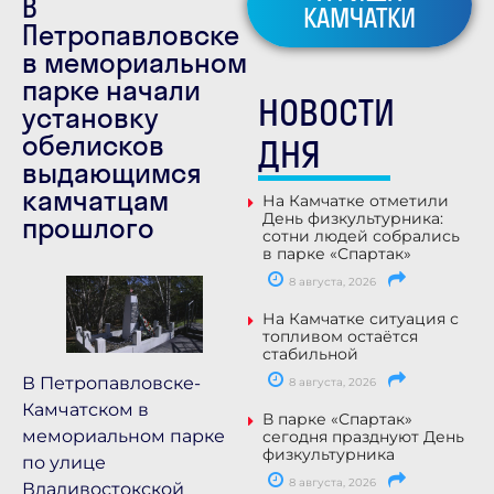
В
КАМЧАТКИ
Петропавловске
в мемориальном
парке начали
НОВОСТИ
установку
обелисков
ДНЯ
выдающимся
камчатцам
На Камчатке отметили
День физкультурника:
прошлого
сотни людей собрались
в парке «Спартак»
8 августа, 2026
На Камчатке ситуация с
топливом остаётся
стабильной
В Петропавловске-
8 августа, 2026
Камчатском в
В парке «Спартак»
мемориальном парке
сегодня празднуют День
физкультурника
по улице
8 августа, 2026
Владивостокской