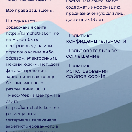
настоящем сайте, могут
содержать информацию,
Все права защищены.
предназначен­ную для лиц,
достигших 18 лет.
Ни одна часть
содержания сайта
https://kamchatka1.online
Политика
не может быть
конфиденциальности
воспроизведена или
Пользовательское
передана каким-либо
соглашение
образом, электронным,
механическим, методом
Политика
использования
фотокопирования,
файлов cookie
записи или как-то ещё
без письменного
разрешения ООО
«Масс-Медиа Центр». На
сайте
https://kamchatka1.online
размещаются
материалы телеканала
зарегистрированного в