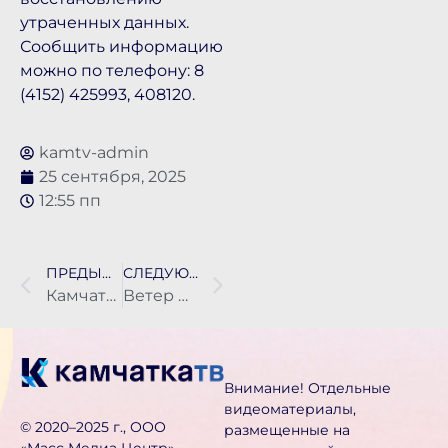
утраченных данных.
Сообщить информацию
можно по телефону: 8
(4152) 425993, 408120.
kamtv-admin
25 сентября, 2025
12:55 пп
ПРЕДЫДУЩАЯ НОВОСТЬ
СЛЕДУЮЩАЯ НОВОСТЬ
Камчатский край полностью включён в федеральную программу северного завоза
Ветер поднял пепел с вулкана Шивелуч вверх на 3,5 км
Внимание! Отдельные
видеоматериалы,
©️ 2020–2025 г., ООО
размещенные на
«Масс Медиа Центр» .