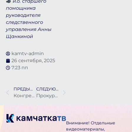
и.о.
старшего
помощника
руководителя
следственного
управления Анны
Щанкиной
kamtv-admin
26 сентября, 2025
7:23 пп
ПРЕДЫДУЩАЯ НОВОСТЬ
СЛЕДУЮЩАЯ НОВОСТЬ
Конгресс молодых ученых собрал на Камчатке более 100 участников
Прокуратура краевого центра проводит «горячую линию» в связи с началом отопительного сезона
Внимание! Отдельные
видеоматериалы,