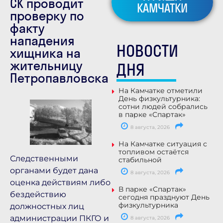
СК проводит
КАМЧАТКИ
проверку по
факту
нападения
НОВОСТИ
хищника на
жительницу
ДНЯ
Петропавловска
На Камчатке отметили
День физкультурника:
сотни людей собрались
в парке «Спартак»
8 августа, 2026
На Камчатке ситуация с
топливом остаётся
Следственными
стабильной
органами будет дана
8 августа, 2026
оценка действиям либо
В парке «Спартак»
бездействию
сегодня празднуют День
физкультурника
должностных лиц
администрации ПКГО и
8 августа, 2026