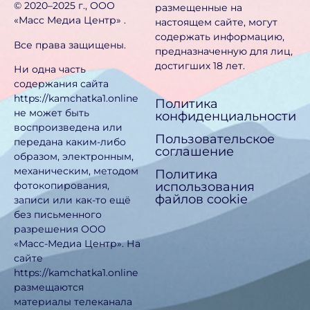
©️ 2020–2025 г., ООО
размещенные на
«Масс Медиа Центр» .
настоящем сайте, могут
содержать информацию,
Все права защищены.
предназначен­ную для лиц,
достигших 18 лет.
Ни одна часть
содержания сайта
https://kamchatka1.online
Политика
не может быть
конфиденциальности
воспроизведена или
Пользовательское
передана каким-либо
соглашение
образом, электронным,
механическим, методом
Политика
использования
фотокопирования,
файлов cookie
записи или как-то ещё
без письменного
разрешения ООО
«Масс-Медиа Центр». На
сайте
https://kamchatka1.online
размещаются
материалы телеканала