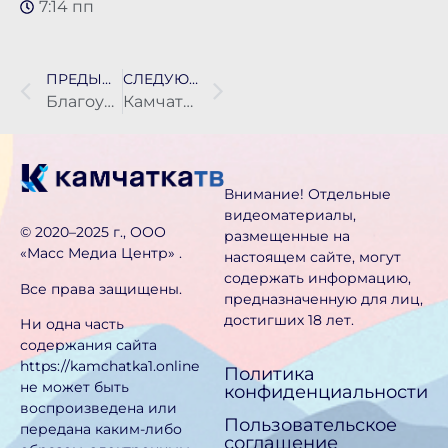
7:14 пп
ПРЕДЫДУЩАЯ НОВОСТЬ
СЛЕДУЮЩАЯ НОВОСТЬ
Благоустройство нового сквера завершилось на улице Ломоносова в Петропавловске
Камчатские поселки, в которых более 15% местных жителей ушли на СВО, могут получить звание “Село воинской доблести”
Внимание! Отдельные
видеоматериалы,
©️ 2020–2025 г., ООО
размещенные на
«Масс Медиа Центр» .
настоящем сайте, могут
содержать информацию,
Все права защищены.
предназначен­ную для лиц,
достигших 18 лет.
Ни одна часть
содержания сайта
https://kamchatka1.online
Политика
не может быть
конфиденциальности
воспроизведена или
Пользовательское
передана каким-либо
соглашение