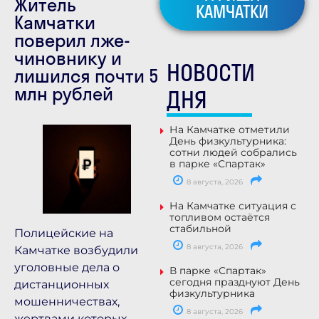
Житель
КАМЧАТКИ
Камчатки
поверил лже-
чиновнику и
НОВОСТИ
лишился почти 5
млн рублей
ДНЯ
На Камчатке отметили
День физкультурника:
сотни людей собрались
в парке «Спартак»
8 августа, 2026
На Камчатке ситуация с
топливом остаётся
стабильной
Полицейские на
8 августа, 2026
Камчатке возбудили
уголовные дела о
В парке «Спартак»
сегодня празднуют День
дистанционных
физкультурника
мошенничествах,
8 августа, 2026
жертвами которых