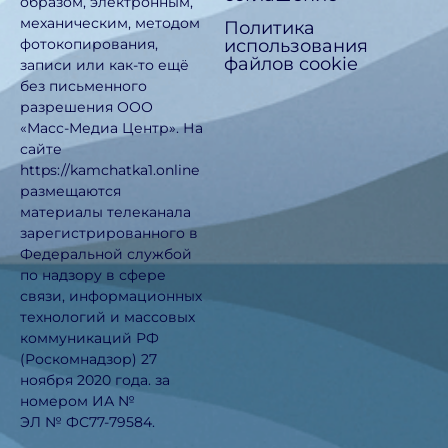
образом, электронным,
механическим, методом
Политика
использования
фотокопирования,
файлов cookie
записи или как-то ещё
без письменного
разрешения ООО
«Масс-Медиа Центр». На
сайте
https://kamchatka1.online
размещаются
материалы телеканала
зарегистрированного в
Федеральной службой
по надзору в сфере
связи, информационных
технологий и массовых
коммуникаций РФ
(Роскомнадзор) 27
ноября 2020 года. за
номером ИА №
ЭЛ № ФС77-79584.