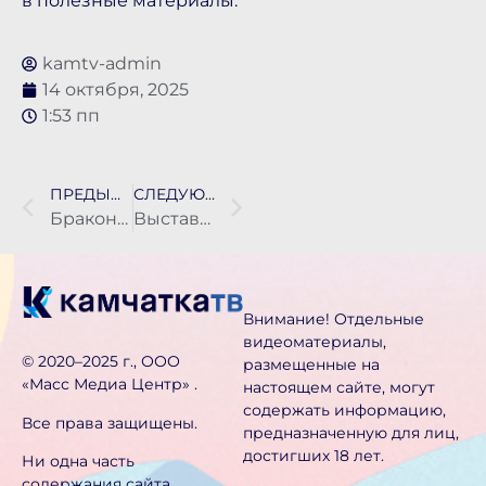
в полезные материалы.
kamtv-admin
14 октября, 2025
1:53 пп
ПРЕДЫДУЩАЯ НОВОСТЬ
СЛЕДУЮЩАЯ НОВОСТЬ
Браконьерские уловы резко снизились на реках Камчатки
Выставка “Камчатка – твоё невероятное приключение” пройдет в Петропавловске
Внимание! Отдельные
видеоматериалы,
©️ 2020–2025 г., ООО
размещенные на
«Масс Медиа Центр» .
настоящем сайте, могут
содержать информацию,
Все права защищены.
предназначен­ную для лиц,
достигших 18 лет.
Ни одна часть
содержания сайта