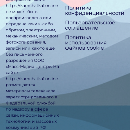
https://kamchatka1.online
Политика
не может быть
конфиденциальности
воспроизведена или
Пользовательское
передана каким-либо
соглашение
образом, электронным,
механическим, методом
Политика
использования
фотокопирования,
файлов cookie
записи или как-то ещё
без письменного
разрешения ООО
«Масс-Медиа Центр». На
сайте
https://kamchatka1.online
размещаются
материалы телеканала
зарегистрированного в
Федеральной службой
по надзору в сфере
связи, информационных
технологий и массовых
коммуникаций РФ