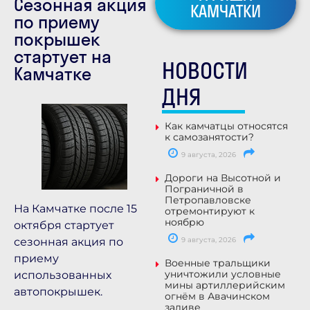
Сезонная акция
КАМЧАТКИ
по приему
покрышек
стартует на
НОВОСТИ
Камчатке
ДНЯ
Как камчатцы относятся
к самозанятости?
9 августа, 2026
Дороги на Высотной и
Пограничной в
Петропавловске
На Камчатке после 15
отремонтируют к
ноябрю
октября стартует
сезонная акция по
9 августа, 2026
приему
Военные тральщики
уничтожили условные
использованных
мины артиллерийским
автопокрышек.
огнём в Авачинском
заливе