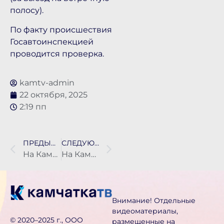
полосу).
По факту происшествия
Госавтоинспекцией
проводится проверка.
kamtv-admin
22 октября, 2025
2:19 пп
ПРЕДЫДУЩАЯ НОВОСТЬ
СЛЕДУЮЩАЯ НОВОСТЬ
На Камчатке сотрудница МЧС России написала сказку о народах севера для взрослых
На Камчатке прокуратура добилась признания незаконным соглашения об отчуждении котельной
Внимание! Отдельные
видеоматериалы,
©️ 2020–2025 г., ООО
размещенные на