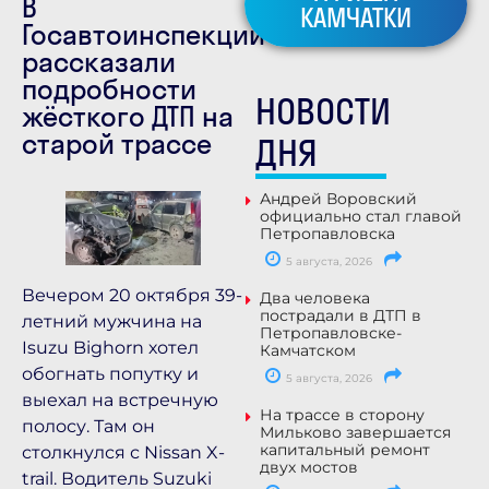
В
КАМЧАТКИ
Госавтоинспекции
рассказали
подробности
НОВОСТИ
жёсткого ДТП на
старой трассе
ДНЯ
Андрей Воровский
официально стал главой
Петропавловска
5 августа, 2026
Вечером 20 октября 39-
Два человека
пострадали в ДТП в
летний мужчина на
Петропавловске-
Isuzu Bighorn хотел
Камчатском
обогнать попутку и
5 августа, 2026
выехал на встречную
На трассе в сторону
полосу. Там он
Мильково завершается
капитальный ремонт
столкнулся с Nissan X-
двух мостов
trail. Водитель Suzuki