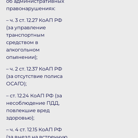
об административных
правонарушениях:
– ч. 3 ст. 12.27 КоАП РФ
(за управление
транспортным
средством в
алкогольном
опьянении);
– ч. 2 ст. 12.37 КоАП РФ
(за отсутствие полиса
ОСАГО);
– ст. 12.24 КоАП РФ (за
несоблюдение ПДД,
повлекшие вред
здоровью);
– ч. 4 ст. 12.15 КоАП РФ
(за выезд на встречную