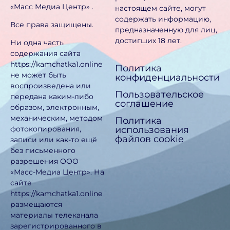
«Масс Медиа Центр» .
настоящем сайте, могут
содержать информацию,
Все права защищены.
предназначен­ную для лиц,
достигших 18 лет.
Ни одна часть
содержания сайта
https://kamchatka1.online
Политика
не может быть
конфиденциальности
воспроизведена или
Пользовательское
передана каким-либо
соглашение
образом, электронным,
механическим, методом
Политика
использования
фотокопирования,
файлов cookie
записи или как-то ещё
без письменного
разрешения ООО
«Масс-Медиа Центр». На
сайте
https://kamchatka1.online
размещаются
материалы телеканала
зарегистрированного в