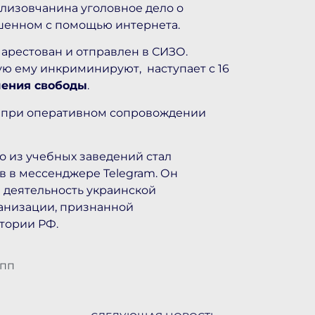
елизовчанина уголовное дело о
шенном с помощью интернета.
 арестован и отправлен в СИЗО.
рую ему инкриминируют, наступает с 16
шения свободы
.
я при оперативном сопровождении
го из учебных заведений стал
в в мессенджере Telegram. Он
 деятельность украинской
анизации, признанной
тории РФ.
 пп