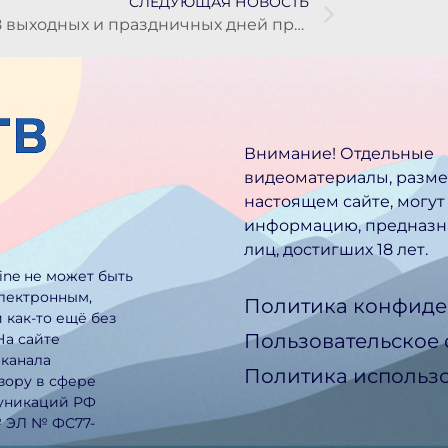
СЛЕДУЮЩАЯ НОВОСТЬ
118 выходных и праздничных дней предстоит отдыхать россиянам в 2026 году
Внимание! Отдельные
видеоматериалы, разм
настоящем сайте, могут
информацию, предназн
лиц, достигших 18 лет.
line не может быть
электронным,
Политика конфиде
 как-то ещё без
Пользовательское
На сайте
еканала
Политика использо
зору в сфере
муникаций РФ
№ ЭЛ № ФС77-