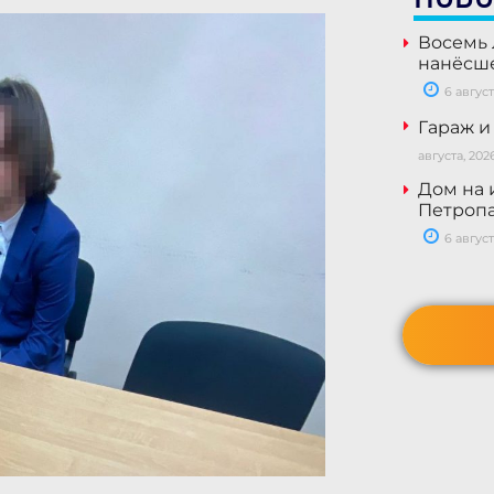
Восемь 
нанёсше
6 август
Гараж и
августа, 202
Дом на 
Петропа
6 август