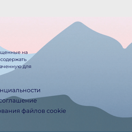
ещенные на
 содержать
ачен­ную для
нциальности
 соглашение
вания файлов cookie