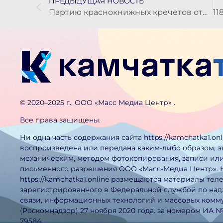
ПРЕДЫДУЩАЯ НОВОСТЬ
Партию краснокнижных кречетов отправили с Камчатки в Катар
©️ 2020–2025 г., ООО «Масс Медиа Центр» .
Все права защищены.
Ни одна часть содержания сайта https://kamchatka1.on
воспроизведена или передана каким-либо образом, 
механическим, методом фотокопирования, записи или
письменного разрешения ООО «Масс-Медиа Центр». 
https://kamchatka1.online размещаются материалы тел
зарегистрированного в Федеральной службой по над
связи, информационных технологий и массовых ком
(Роскомнадзор) 27 ноября 2020 года. за номером ИА 
79584.