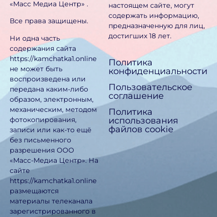
«Масс Медиа Центр» .
настоящем сайте, могут
содержать информацию,
Все права защищены.
предназначен­ную для лиц,
достигших 18 лет.
Ни одна часть
содержания сайта
https://kamchatka1.online
Политика
не может быть
конфиденциальности
воспроизведена или
Пользовательское
передана каким-либо
соглашение
образом, электронным,
механическим, методом
Политика
использования
фотокопирования,
файлов cookie
записи или как-то ещё
без письменного
разрешения ООО
«Масс-Медиа Центр». На
сайте
https://kamchatka1.online
размещаются
материалы телеканала
зарегистрированного в