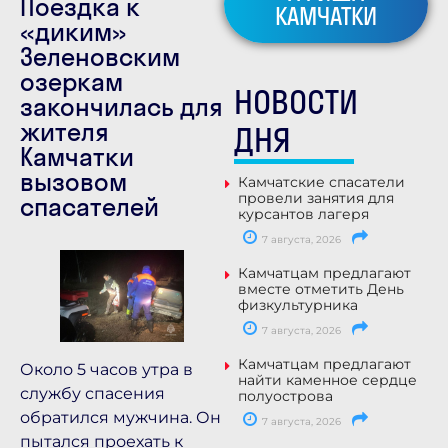
Поездка к
КАМЧАТКИ
«диким»
Зеленовским
озеркам
НОВОСТИ
закончилась для
жителя
ДНЯ
Камчатки
вызовом
Камчатские спасатели
провели занятия для
спасателей
курсантов лагеря
7 августа, 2026
Камчатцам предлагают
вместе отметить День
физкультурника
7 августа, 2026
Камчатцам предлагают
Около 5 часов утра в
найти каменное сердце
службу спасения
полуострова
обратился мужчина. Он
7 августа, 2026
пытался проехать к