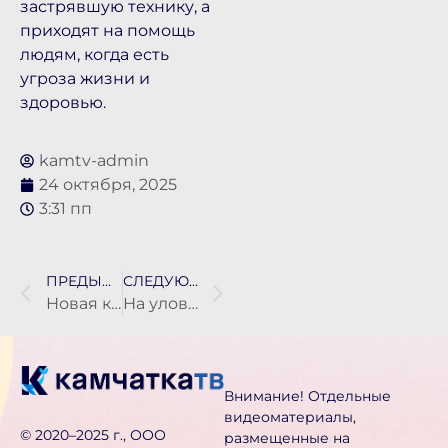
застрявшую технику, а
приходят на помощь
людям, когда есть
угроза жизни и
здоровью.
kamtv-admin
24 октября, 2025
3:31 пп
ПРЕДЫДУЩАЯ НОВОСТЬ
СЛЕДУЮЩАЯ НОВОСТЬ
Новая краевая больница встала на кадастровый учёт, но пока не заработала
На уловки мошенника из Нефтекамска попался 80-летний житель Вилючинска
Внимание! Отдельные
видеоматериалы,
©️ 2020–2025 г., ООО
размещенные на