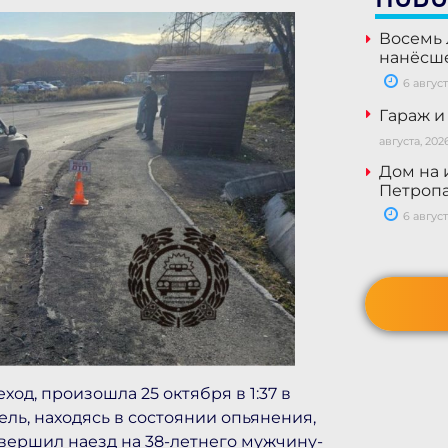
Восемь 
нанёсше
6 август
Гараж и
августа, 202
Дом на 
Петропа
6 август
од, произошла 25 октября в 1:37 в
ель, находясь в состоянии опьянения,
овершил наезд на 38-летнего мужчину-