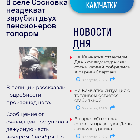
В селе Сосновка
КАМЧАТКИ
неадекват
зарубил двух
пенсионеров
НОВОСТИ
топором
ДНЯ
На Камчатке отметили
День физкультурника:
сотни людей собрались
в парке «Спартак»
8 августа, 2026
В полиции рассказали
На Камчатке ситуация с
подробности
топливом остаётся
стабильной
произошедшего.
8 августа, 2026
Сообщение от
В парке «Спартак»
очевидцев поступило в
сегодня празднуют День
физкультурника
дежурную часть
вечером 3 ноября. По
8 августа, 2026