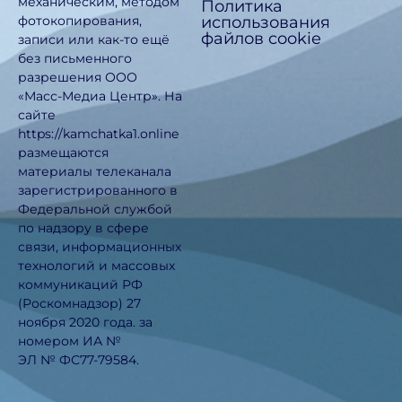
механическим, методом
Политика
использования
фотокопирования,
файлов cookie
записи или как-то ещё
без письменного
разрешения ООО
«Масс-Медиа Центр». На
сайте
https://kamchatka1.online
размещаются
материалы телеканала
зарегистрированного в
Федеральной службой
по надзору в сфере
связи, информационных
технологий и массовых
коммуникаций РФ
(Роскомнадзор) 27
ноября 2020 года. за
номером ИА №
ЭЛ № ФС77-79584.