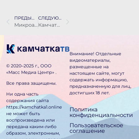
ПРЕДЫДУЩАЯ НОВОСТЬ
СЛЕДУЮЩАЯ НОВОСТЬ
Микроавтобусы вышли на маршрут № 101к с заездом в новую камчатскую больницу
Камчатка празднует День народного единства
Внимание! Отдельные
видеоматериалы,
©️ 2020–2025 г., ООО
размещенные на
«Масс Медиа Центр» .
настоящем сайте, могут
содержать информацию,
Все права защищены.
предназначен­ную для лиц,
достигших 18 лет.
Ни одна часть
содержания сайта
https://kamchatka1.online
Политика
не может быть
конфиденциальности
воспроизведена или
Пользовательское
передана каким-либо
соглашение
образом, электронным,