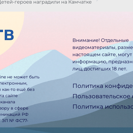
Детей-героев наградили на Камчатке
Внимание! Отдельные
видеоматериалы, разм
настоящем сайте, могут
информацию, предназн
лиц, достигших 18 лет.
line не может быть
электронным,
Политика конфиде
 как-то ещё без
Пользовательское
На сайте
еканала
Политика использо
зору в сфере
муникаций РФ
№ ЭЛ № ФС77-