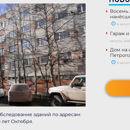
Восемь 
нанёсше
6 август
Гараж и
августа, 202
Дом на 
Петропа
6 август
бследование зданий по адресам:
0 лет Октября.