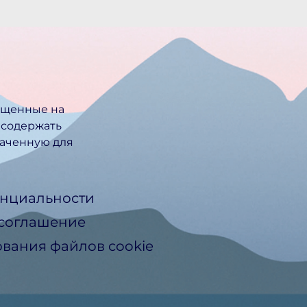
ещенные на
 содержать
ачен­ную для
нциальности
 соглашение
вания файлов cookie