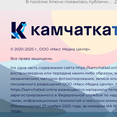
В посёлке Ключи появилась публичная Wi-Fi-сеть
©️ 2020–2025 г., ООО «Масс Медиа Центр» .
Все права защищены.
Ни одна часть содержания сайта https://kamchatka1.on
воспроизведена или передана каким-либо образом, 
механическим, методом фотокопирования, записи или
письменного разрешения ООО «Масс-Медиа Центр». 
https://kamchatka1.online размещаются материалы тел
зарегистрированного в Федеральной службой по над
связи, информационных технологий и массовых ком
(Роскомнадзор) 27 ноября 2020 года. за номером ИА 
79584.