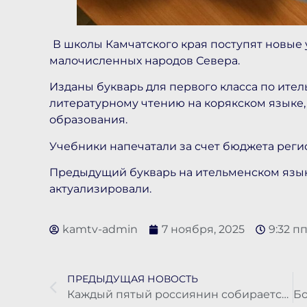
В школы Камчатского края поступят новые
малочисленных народов Севера.
Изданы букварь для первого класса по ите
литературному чтению на корякском языке
образования.
Учебники напечатали за счет бюджета реги
Предыдущий букварь на ительменском языке
актуализировали.
kamtv-admin
7 ноября, 2025
9:32 п
ПРЕДЫДУЩАЯ НОВОСТЬ
Каждый пятый россиянин собирается приобрести автомобиль в течение ближайших шести месяцев