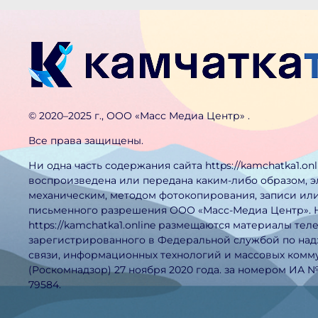
©️ 2020–2025 г., ООО «Масс Медиа Центр» .
Все права защищены.
Ни одна часть содержания сайта https://kamchatka1.on
воспроизведена или передана каким-либо образом, 
механическим, методом фотокопирования, записи или
письменного разрешения ООО «Масс-Медиа Центр». 
https://kamchatka1.online размещаются материалы тел
зарегистрированного в Федеральной службой по над
связи, информационных технологий и массовых ком
(Роскомнадзор) 27 ноября 2020 года. за номером ИА 
79584.