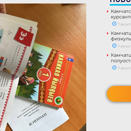
Камчатс
курсант
7 август
Камчатц
физкуль
7 август
Камчатц
полуост
7 август