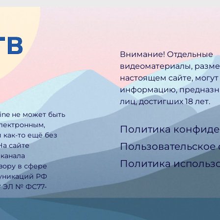
Внимание! Отдельные
видеоматериалы, разм
настоящем сайте, могут
информацию, предназн
лиц, достигших 18 лет.
line не может быть
электронным,
Политика конфиде
 как-то ещё без
Пользовательское
На сайте
еканала
Политика использо
зору в сфере
муникаций РФ
№ ЭЛ № ФС77-