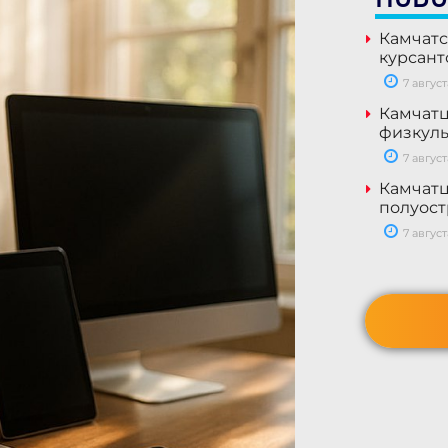
Камчатс
курсант
7 август
Камчатц
физкуль
7 август
Камчатц
полуост
7 август