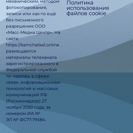
механическим, методом
Политика
использования
фотокопирования,
файлов cookie
записи или как-то ещё
без письменного
разрешения ООО
«Масс-Медиа Центр». На
сайте
https://kamchatka1.online
размещаются
материалы телеканала
зарегистрированного в
Федеральной службой
по надзору в сфере
связи, информационных
технологий и массовых
коммуникаций РФ
(Роскомнадзор) 27
ноября 2020 года. за
номером ИА №
ЭЛ № ФС77-79584.