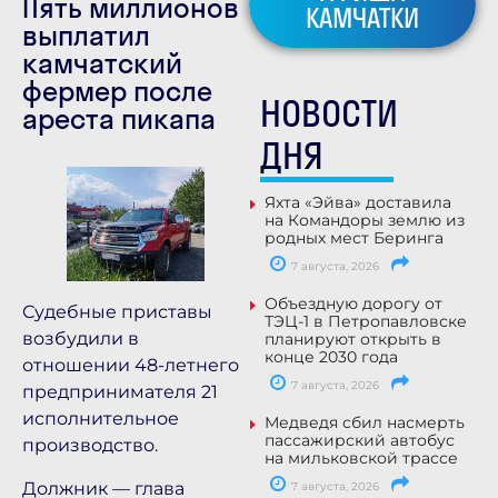
Пять миллионов
КАМЧАТКИ
выплатил
камчатский
фермер после
НОВОСТИ
ареста пикапа
ДНЯ
Яхта «Эйва» доставила
на Командоры землю из
родных мест Беринга
7 августа, 2026
Объездную дорогу от
Судебные приставы
ТЭЦ-1 в Петропавловске
возбудили в
планируют открыть в
конце 2030 года
отношении 48-летнего
7 августа, 2026
предпринимателя 21
исполнительное
Медведя сбил насмерть
пассажирский автобус
производство.
на мильковской трассе
Должник — глава
7 августа, 2026