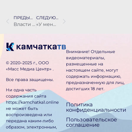
ПРЕДЫДУЩАЯ НОВОСТЬ
СЛЕДУЮЩАЯ НОВОСТЬ
Власти Камчатки выделят 11,4 млрд рублей на здравоохранение в 2026 году
«У меня был стресс»: на Камчатке вынесен приговор по уголовному делу об оскорблении сотрудника полиции
Внимание! Отдельные
видеоматериалы,
©️ 2020–2025 г., ООО
размещенные на
«Масс Медиа Центр» .
настоящем сайте, могут
содержать информацию,
Все права защищены.
предназначен­ную для лиц,
достигших 18 лет.
Ни одна часть
содержания сайта
https://kamchatka1.online
Политика
не может быть
конфиденциальности
воспроизведена или
Пользовательское
передана каким-либо
соглашение
образом, электронным,