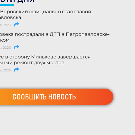
Воровский официально стал главой
авловска
а, 2026
овека пострадали в ДТП в Петропавловске-
ском
а, 2026
се в сторону Мильково завершается
ьный ремонт двух мостов
а, 2026
СООБЩИТЬ НОВОСТЬ