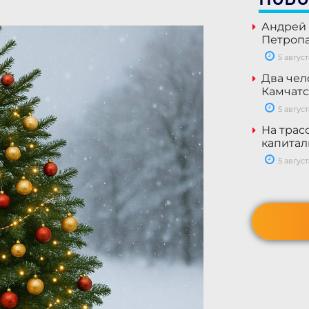
Андрей 
Петроп
5 август
Два чел
Камчат
5 август
На трас
капитал
5 август