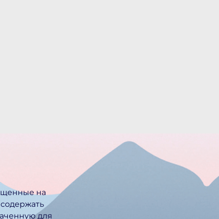
ещенные на
 содержать
ачен­ную для