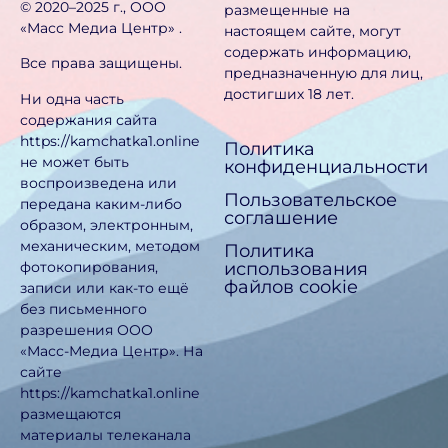
©️ 2020–2025 г., ООО
размещенные на
«Масс Медиа Центр» .
настоящем сайте, могут
содержать информацию,
Все права защищены.
предназначен­ную для лиц,
достигших 18 лет.
Ни одна часть
содержания сайта
https://kamchatka1.online
Политика
не может быть
конфиденциальности
воспроизведена или
Пользовательское
передана каким-либо
соглашение
образом, электронным,
механическим, методом
Политика
использования
фотокопирования,
файлов cookie
записи или как-то ещё
без письменного
разрешения ООО
«Масс-Медиа Центр». На
сайте
https://kamchatka1.online
размещаются
материалы телеканала