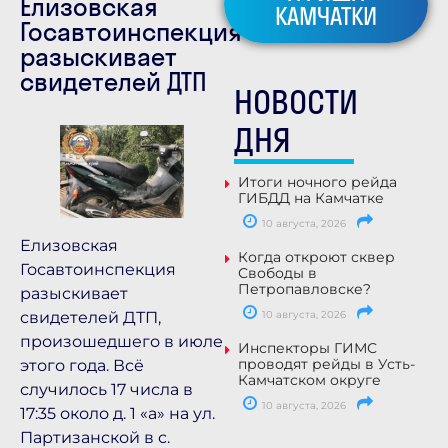
Елизовская
КАМЧАТКИ
Госавтоинспекция
разыскивает
свидетелей ДТП
НОВОСТИ
ДНЯ
Итоги ночного рейда
ГИБДД на Камчатке
10 августа, 2026
Елизовская
Когда откроют сквер
Госавтоинспекция
Свободы в
Петропавловске?
разыскивает
10 августа, 2026
свидетелей ДТП,
произошедшего в июле
Инспекторы ГИМС
проводят рейды в Усть-
этого года. Всё
Камчатском округе
случилось 17 числа в
10 августа, 2026
17:35 около д. 1 «а» на ул.
Партизанской в с.