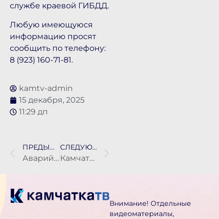
службе краевой ГИБДД.
Любую имеющуюся
информацию просят
сообщить по телефону:
8 (923) 160-71-81.
kamtv-admin
15 декабря, 2025
11:29 дп
ПРЕДЫДУЩАЯ НОВОСТЬ
СЛЕДУЮЩАЯ НОВОСТЬ
Аварийный режим работы электрооборудования — возможная причина пожара в СНТ «Автомобилист»
Камчатская прокуратура добилась выплаты семье погибшего военного
Внимание! Отдельные
видеоматериалы,