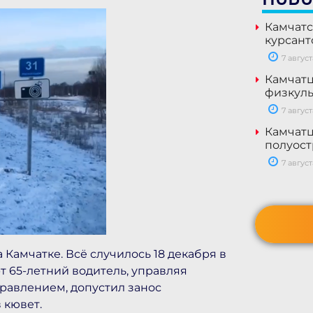
Камчатс
курсант
7 август
Камчатц
физкуль
7 август
Камчатц
полуост
7 август
Камчатке. Всё случилось 18 декабря в
рт 65-летний водитель, управляя
правлением, допустил занос
 кювет.