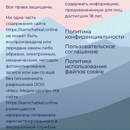
содержать информацию,
Все права защищены.
предназначен­ную для лиц,
достигших 18 лет.
Ни одна часть
содержания сайта
https://kamchatka1.online
Политика
не может быть
конфиденциальности
воспроизведена или
Пользовательское
передана каким-либо
соглашение
образом, электронным,
механическим, методом
Политика
использования
фотокопирования,
файлов cookie
записи или как-то ещё
без письменного
разрешения ООО
«Масс-Медиа Центр». На
сайте
https://kamchatka1.online
размещаются
материалы телеканала
зарегистрированного в
Федеральной службой