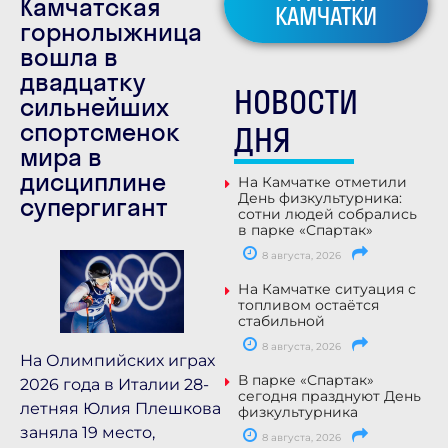
Камчатская
КАМЧАТКИ
горнолыжница
вошла в
двадцатку
НОВОСТИ
сильнейших
спортсменок
ДНЯ
мира в
дисциплине
На Камчатке отметили
День физкультурника:
супергигант
сотни людей собрались
в парке «Спартак»
8 августа, 2026
На Камчатке ситуация с
топливом остаётся
стабильной
8 августа, 2026
На Олимпийских играх
В парке «Спартак»
2026 года в Италии 28-
сегодня празднуют День
летняя Юлия Плешкова
физкультурника
заняла 19 место,
8 августа, 2026