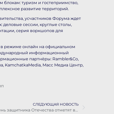
 блокам: туризм и гостеприимство,
мплексное развитие территорий.
вительства, уcчастников Форума ждет
 деловые сессии, круглые столы,
нтации, серия воркшопов для
 в режиме онлайн на официальном
Международный информационный
ормационные партнёры: Rambler&Co,
иа, KamchatkaMedia, Масс Медиа Центр,
пп
СЛЕДУЮЩАЯ НОВОСТЬ
День защитника Отечества отметят в краевой столице