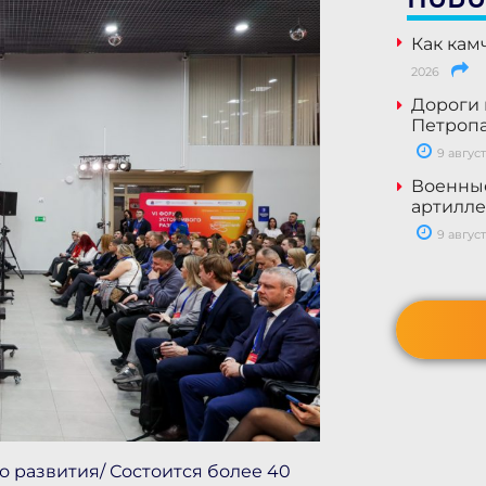
Как кам
2026
Дороги 
Петропа
9 август
Военны
артилле
9 август
о развития/ Состоится более 40