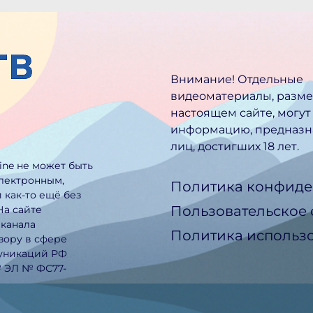
Внимание! Отдельные
видеоматериалы, разм
настоящем сайте, могут
информацию, предназн
лиц, достигших 18 лет.
line не может быть
электронным,
Политика конфиде
 как-то ещё без
Пользовательское
На сайте
еканала
Политика использо
зору в сфере
муникаций РФ
№ ЭЛ № ФС77-