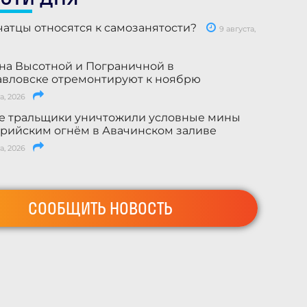
чатцы относятся к самозанятости?
9 августа,
на Высотной и Пограничной в
вловске отремонтируют к ноябрю
а, 2026
е тральщики уничтожили условные мины
рийским огнём в Авачинском заливе
а, 2026
СООБЩИТЬ НОВОСТЬ