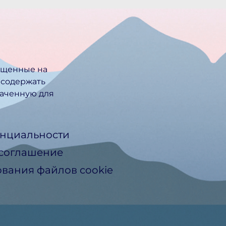
ещенные на
 содержать
ачен­ную для
нциальности
 соглашение
вания файлов cookie