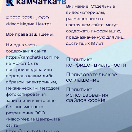
Внимание! Отдельные
видеоматериалы,
©️ 2020–2025 г., ООО
размещенные на
«Масс Медиа Центр» .
настоящем сайте, могут
содержать информацию,
Все права защищены.
предназначен­ную для лиц,
достигших 18 лет.
Ни одна часть
содержания сайта
https://kamchatka1.online
Политика
не может быть
конфиденциальности
воспроизведена или
Пользовательское
передана каким-либо
соглашение
образом, электронным,
механическим, методом
Политика
использования
фотокопирования,
файлов cookie
записи или как-то ещё
без письменного
разрешения ООО
«Масс-Медиа Центр». На
сайте
https://kamchatka1.online