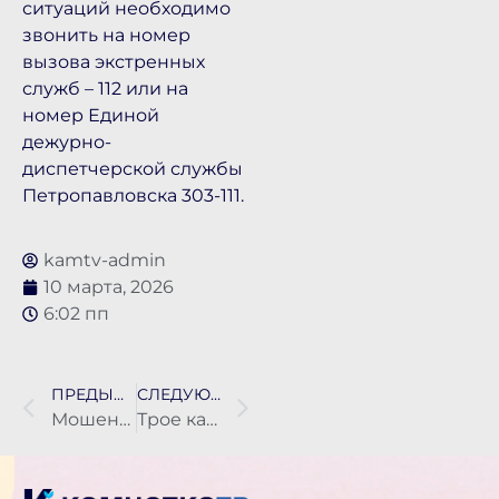
ситуаций необходимо
звонить на номер
вызова экстренных
служб – 112 или на
номер Единой
дежурно-
диспетчерской службы
Петропавловска 303-111.
kamtv-admin
10 марта, 2026
6:02 пп
ПРЕДЫДУЩАЯ НОВОСТЬ
СЛЕДУЮЩАЯ НОВОСТЬ
Мошенники выманили у камчатца около 4 млн рублей
Трое камчатцев стали призерами конкурса «Дальний Восток — земля приключений»