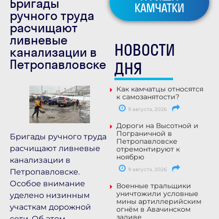
Бригады
КАМЧАТКИ
ручного труда
расчищают
ливневые
НОВОСТИ
канализации в
Петропавловске
ДНЯ
Как камчатцы относятся
к самозанятости?
9 августа, 2026
Дороги на Высотной и
Пограничной в
Бригады ручного труда
Петропавловске
расчищают ливневые
отремонтируют к
ноябрю
канализации в
9 августа, 2026
Петропавловске.
Особое внимание
Военные тральщики
уничтожили условные
уделено низинным
мины артиллерийским
участкам дорожной
огнём в Авачинском
заливе
сети. Об этом