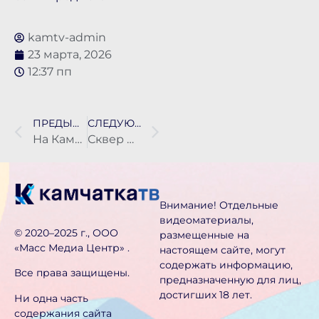
kamtv-admin
23 марта, 2026
12:37 пп
ПРЕДЫДУЩАЯ НОВОСТЬ
СЛЕДУЮЩАЯ НОВОСТЬ
На Камчатке обследовали дорогу к Вилючинскому перевалу после схода лавины
Сквер Свободы в Петропавловске-Камчатском в ходе благоустройства оснастят видеонаблюдением
Внимание! Отдельные
видеоматериалы,
©️ 2020–2025 г., ООО
размещенные на
«Масс Медиа Центр» .
настоящем сайте, могут
содержать информацию,
Все права защищены.
предназначен­ную для лиц,
достигших 18 лет.
Ни одна часть
содержания сайта