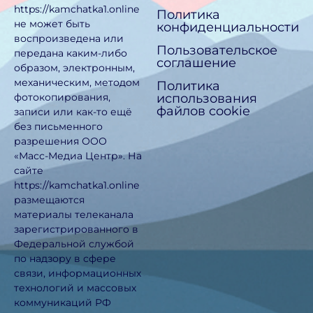
https://kamchatka1.online
Политика
не может быть
конфиденциальности
воспроизведена или
Пользовательское
передана каким-либо
соглашение
образом, электронным,
механическим, методом
Политика
использования
фотокопирования,
файлов cookie
записи или как-то ещё
без письменного
разрешения ООО
«Масс-Медиа Центр». На
сайте
https://kamchatka1.online
размещаются
материалы телеканала
зарегистрированного в
Федеральной службой
по надзору в сфере
связи, информационных
технологий и массовых
коммуникаций РФ