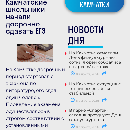
Камчатские
КАМЧАТКИ
школьники
начали
досрочно
НОВОСТИ
сдавать ЕГЭ
ДНЯ
На Камчатке отметили
День физкультурника:
сотни людей собрались
в парке «Спартак»
На Камчатке досрочный
8 августа, 2026
период стартовал с
экзамена по
На Камчатке ситуация с
топливом остаётся
литературе, его сдал
стабильной
один человек.
8 августа, 2026
Проведение экзамена
В парке «Спартак»
осуществлялось в
сегодня празднуют День
строгом соответствии с
физкультурника
установленными
8 августа, 2026