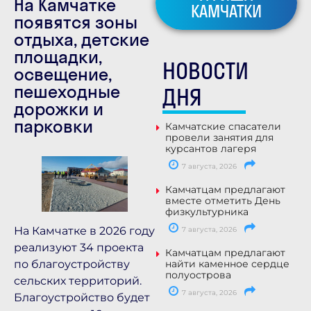
На Камчатке
КАМЧАТКИ
появятся зоны
отдыха, детские
площадки,
НОВОСТИ
освещение,
пешеходные
ДНЯ
дорожки и
парковки
Камчатские спасатели
провели занятия для
курсантов лагеря
7 августа, 2026
Камчатцам предлагают
вместе отметить День
физкультурника
На Камчатке в 2026 году
7 августа, 2026
реализуют 34 проекта
Камчатцам предлагают
найти каменное сердце
по благоустройству
полуострова
сельских территорий.
7 августа, 2026
Благоустройство будет