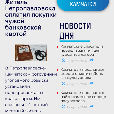
Житель
КАМЧАТКИ
Петропавловска
оплатил покупки
чужой
НОВОСТИ
банковской
картой
ДНЯ
Камчатские спасатели
провели занятия для
курсантов лагеря
7 августа, 2026
В Петропавловске-
Камчатцам предлагают
вместе отметить День
Камчатском сотрудники
физкультурника
уголовного розыска
7 августа, 2026
установили
подозреваемого в
Камчатцам предлагают
найти каменное сердце
краже карты. Им
полуострова
оказался 44-летний
7 августа, 2026
местный житель.