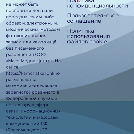
Политика
не может быть
конфиденциальности
воспроизведена или
Пользовательское
передана каким-либо
соглашение
образом, электронным,
механическим, методом
Политика
использования
фотокопирования,
файлов cookie
записи или как-то ещё
без письменного
разрешения ООО
«Масс-Медиа Центр». На
сайте
https://kamchatka1.online
размещаются
материалы телеканала
зарегистрированного в
Федеральной службой
по надзору в сфере
связи, информационных
технологий и массовых
коммуникаций РФ
(Роскомнадзор) 27