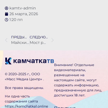
kamtv-admin
26 марта, 2026
1:20 пп
ПРЕДЫДУЩАЯ НОВОСТЬ
СЛЕДУЮЩАЯ НОВОСТЬ
Майские праздники будут самыми короткими за восемь лет
Мост рухнул на реке Карымшина
Внимание! Отдельные
видеоматериалы,
©️ 2020–2025 г., ООО
размещенные на
«Масс Медиа Центр» .
настоящем сайте, могут
содержать информацию,
Все права защищены.
предназначен­ную для лиц,
достигших 18 лет.
Ни одна часть
содержания сайта
https://kamchatka1.online