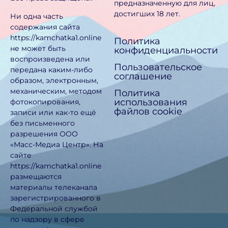
предназначен­ную для лиц,
достигших 18 лет.
Ни одна часть
содержания сайта
https://kamchatka1.online
Политика
не может быть
конфиденциальности
воспроизведена или
Пользовательское
передана каким-либо
соглашение
образом, электронным,
механическим, методом
Политика
использования
фотокопирования,
файлов cookie
записи или как-то ещё
без письменного
разрешения ООО
«Масс-Медиа Центр». На
сайте
https://kamchatka1.online
размещаются
материалы телеканала
зарегистрированного в
Федеральной службой
по надзору в сфере