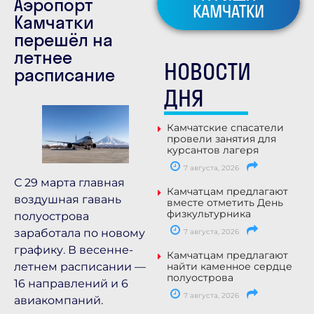
Аэропорт
КАМЧАТКИ
Камчатки
перешёл на
летнее
НОВОСТИ
расписание
ДНЯ
Камчатские спасатели
провели занятия для
курсантов лагеря
7 августа, 2026
С 29 марта главная
Камчатцам предлагают
воздушная гавань
вместе отметить День
физкультурника
полуострова
заработала по новому
7 августа, 2026
графику. В весенне-
Камчатцам предлагают
летнем расписании —
найти каменное сердце
полуострова
16 направлений и 6
7 августа, 2026
авиакомпаний.