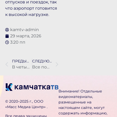
отпусков и поездок, так
что аэропорт готовится
к высокой нагрузке.
kamtv-admin
29 марта, 2026
3:20 пп
ПРЕДЫДУЩАЯ НОВОСТЬ
СЛЕДУЮЩАЯ НОВОСТЬ
В четырёх посёлках Камчатского края выпал вулканический пепел
Все почтовые отправления вывезены в с. Каменское Пенжинского района
Внимание! Отдельные
видеоматериалы,
©️ 2020–2025 г., ООО
размещенные на
«Масс Медиа Центр» .
настоящем сайте, могут
содержать информацию,
Все права защищены.