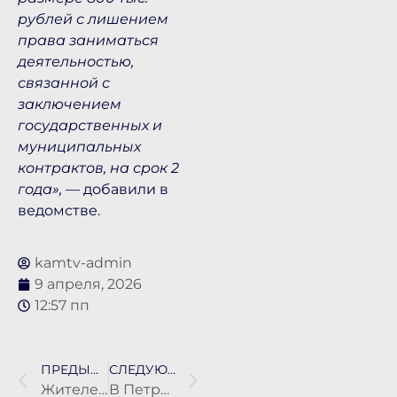
рублей с лишением
права заниматься
деятельностью,
связанной с
заключением
государственных и
муниципальных
контрактов, на срок 2
года»,
— добавили в
ведомстве.
kamtv-admin
9 апреля, 2026
12:57 пп
ПРЕДЫДУЩАЯ НОВОСТЬ
СЛЕДУЮЩАЯ НОВОСТЬ
Жителей Петропавловска-Камчатского приглашают принять участие в общегородских субботниках
В Петропавловске-Камчатском объявили войну грызунам