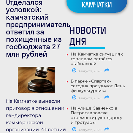
Отделался
КАМЧАТКИ
условкой:
камчатский
предприниматель
НОВОСТИ
ответил за
похищенные из
ДНЯ
госбюджета 27
млн рублей
На Камчатке ситуация с
топливом остаётся
стабильной
8 августа, 2026
В парке «Спартак»
сегодня празднуют День
физкультурника
8 августа, 2026
На Камчатке вынесли
приговор в отношении
На улице Савченко в
Петропавловске
гендиректора
отремонтируют дорогу
коммерческой
и тротуары
организации. 41-летний
8 августа, 2026