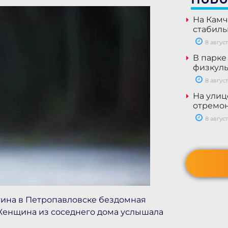
На Камч
стабил
8 август
В парке
физкуль
8 август
На улиц
отремон
8 август
гина в Петропавловске бездомная
 Женщина из соседнего дома услышала