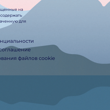
ещенные на
 содержать
ачен­ную для
нциальности
 соглашение
вания файлов cookie