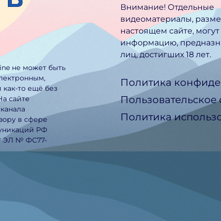
Внимание! Отдельные
видеоматериалы, разм
настоящем сайте, могут
информацию, предназн
лиц, достигших 18 лет.
line не может быть
электронным,
Политика конфиде
 как-то ещё без
Пользовательское
На сайте
еканала
Политика использо
зору в сфере
муникаций РФ
№ ЭЛ № ФС77-