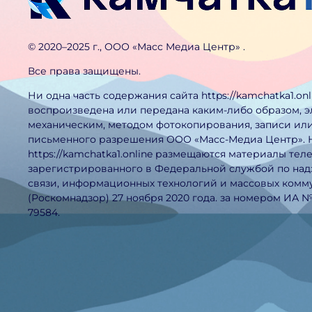
©️ 2020–2025 г., ООО «Масс Медиа Центр» .
Все права защищены.
Ни одна часть содержания сайта https://kamchatka1.on
воспроизведена или передана каким-либо образом, 
механическим, методом фотокопирования, записи или
письменного разрешения ООО «Масс-Медиа Центр». 
https://kamchatka1.online размещаются материалы тел
зарегистрированного в Федеральной службой по над
связи, информационных технологий и массовых ком
(Роскомнадзор) 27 ноября 2020 года. за номером ИА 
79584.