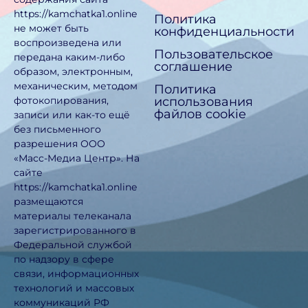
https://kamchatka1.online
Политика
не может быть
конфиденциальности
воспроизведена или
Пользовательское
передана каким-либо
соглашение
образом, электронным,
механическим, методом
Политика
использования
фотокопирования,
файлов cookie
записи или как-то ещё
без письменного
разрешения ООО
«Масс-Медиа Центр». На
сайте
https://kamchatka1.online
размещаются
материалы телеканала
зарегистрированного в
Федеральной службой
по надзору в сфере
связи, информационных
технологий и массовых
коммуникаций РФ