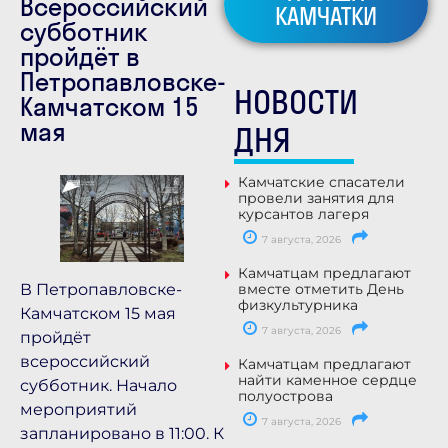
Всероссийский
КАМЧАТКИ
субботник
пройдёт в
Петропавловске-
НОВОСТИ
Камчатском 15
мая
ДНЯ
Камчатские спасатели
провели занятия для
курсантов лагеря
7 августа, 2026
Камчатцам предлагают
вместе отметить День
В Петропавловске-
физкультурника
Камчатском 15 мая
7 августа, 2026
пройдёт
всероссийский
Камчатцам предлагают
найти каменное сердце
субботник. Начало
полуострова
мероприятий
7 августа, 2026
запланировано в 11:00. К