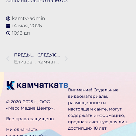
запланировано на 16:00.
kamtv-admin
14 мая, 2026
10:13 дп
ПРЕДЫДУЩАЯ НОВОСТЬ
СЛЕДУЮЩАЯ НОВОСТЬ
Елизовские пенсионеры отсудили 119 тысяч за травмы в ДТП
Камчатцам рассказали, куда надо сдавать отработанные автомобильные покрышки
Внимание! Отдельные
видеоматериалы,
©️ 2020–2025 г., ООО
размещенные на
«Масс Медиа Центр» .
настоящем сайте, могут
содержать информацию,
Все права защищены.
предназначен­ную для лиц,
достигших 18 лет.
Ни одна часть
содержания сайта