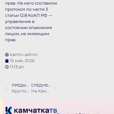
прав. На него составили
протокол по части 3
статьи 12.8 КоАП РФ —
управление в
состоянии опьянения
лицом, не имеющим
прав.
kamtv-admin
15 мая, 2026
11:13 дп
ПРЕДЫДУЩАЯ НОВОСТЬ
СЛЕДУЮЩАЯ НОВОСТЬ
Круглогодичный детский лагерь построят на Камчатке
На Камчатке на одном из участков дорог закрыли проезд для большегрузной техники