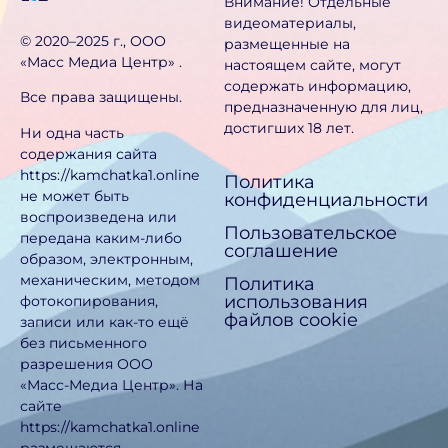
Внимание! Отдельные
видеоматериалы,
©️ 2020–2025 г., ООО
размещенные на
«Масс Медиа Центр» .
настоящем сайте, могут
содержать информацию,
Все права защищены.
предназначен­ную для лиц,
достигших 18 лет.
Ни одна часть
содержания сайта
https://kamchatka1.online
Политика
не может быть
конфиденциальности
воспроизведена или
Пользовательское
передана каким-либо
соглашение
образом, электронным,
механическим, методом
Политика
использования
фотокопирования,
файлов cookie
записи или как-то ещё
без письменного
разрешения ООО
«Масс-Медиа Центр». На
сайте
https://kamchatka1.online
размещаются