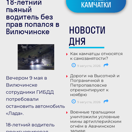
18-летний
КАМЧАТКИ
пьяный
водитель без
прав попался в
НОВОСТИ
Вилючинске
ДНЯ
Как камчатцы относятся
к самозанятости?
9 августа, 2026
Дороги на Высотной и
Вечером 9 мая в
Пограничной в
Вилючинске
Петропавловске
отремонтируют к
сотрудники ГИБДД
ноябрю
потребовали
9 августа, 2026
остановить автомобиль
Военные тральщики
«Лада».
уничтожили условные
мины артиллерийским
18-летний водитель
огнём в Авачинском
заливе
проигнорировал