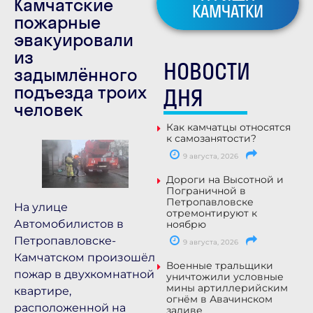
Камчатские
КАМЧАТКИ
пожарные
эвакуировали
из
НОВОСТИ
задымлённого
подъезда троих
ДНЯ
человек
Как камчатцы относятся
к самозанятости?
9 августа, 2026
Дороги на Высотной и
Пограничной в
Петропавловске
На улице
отремонтируют к
Автомобилистов в
ноябрю
Петропавловске-
9 августа, 2026
Камчатском произошёл
Военные тральщики
пожар в двухкомнатной
уничтожили условные
мины артиллерийским
квартире,
огнём в Авачинском
расположенной на
заливе