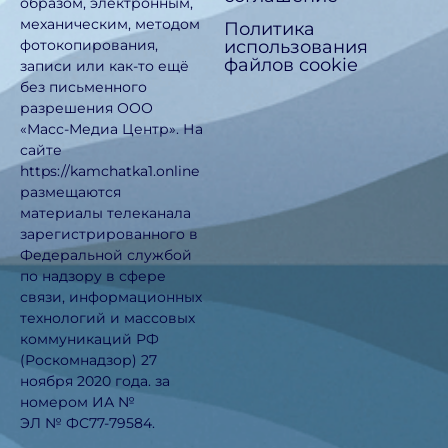
образом, электронным,
механическим, методом
Политика
использования
фотокопирования,
файлов cookie
записи или как-то ещё
без письменного
разрешения ООО
«Масс-Медиа Центр». На
сайте
https://kamchatka1.online
размещаются
материалы телеканала
зарегистрированного в
Федеральной службой
по надзору в сфере
связи, информационных
технологий и массовых
коммуникаций РФ
(Роскомнадзор) 27
ноября 2020 года. за
номером ИА №
ЭЛ № ФС77-79584.