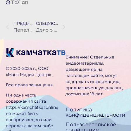
11:01 дп
ПРЕДЫДУЩАЯ НОВОСТЬ
СЛЕДУЮЩАЯ НОВОСТЬ
Пепел из вулкана Безымянного может накрыть камчатские посёлки
Дело о гибели роженицы в Петропавловске передано в суд
Внимание! Отдельные
видеоматериалы,
©️ 2020–2025 г., ООО
размещенные на
«Масс Медиа Центр» .
настоящем сайте, могут
содержать информацию,
Все права защищены.
предназначен­ную для лиц,
достигших 18 лет.
Ни одна часть
содержания сайта
https://kamchatka1.online
Политика
не может быть
конфиденциальности
воспроизведена или
Пользовательское
передана каким-либо
соглашение