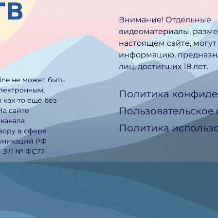
Внимание! Отдельные
видеоматериалы, разм
настоящем сайте, могут
информацию, предназн
лиц, достигших 18 лет.
line не может быть
электронным,
Политика конфиде
 как-то ещё без
Пользовательское
На сайте
еканала
Политика использо
зору в сфере
муникаций РФ
№ ЭЛ № ФС77-