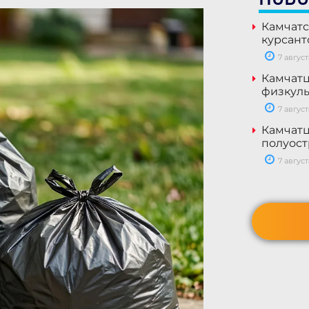
Камчатс
курсант
7 август
Камчатц
физкуль
7 август
Камчатц
полуост
7 август