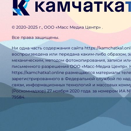
©️ 2020–2025 г., ООО «Масс Медиа Центр» .
Все права защищены.
Ни одна часть содержания сайта https://kamchatka1.on
воспроизведена или передана каким-либо образом, 
механическим, методом фотокопирования, записи или
письменного разрешения ООО «Масс-Медиа Центр». 
https://kamchatka1.online размещаются материалы тел
зарегистрированного в Федеральной службой по над
связи, информационных технологий и массовых ком
(Роскомнадзор) 27 ноября 2020 года. за номером ИА 
79584.