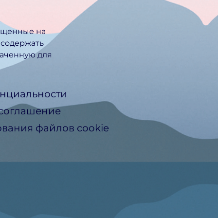
ещенные на
 содержать
ачен­ную для
нциальности
 соглашение
вания файлов cookie