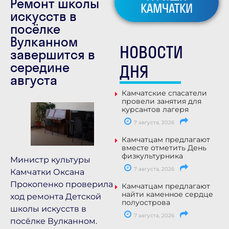
Ремонт школы
КАМЧАТКИ
искусств в
посёлке
Вулканном
НОВОСТИ
завершится в
середине
ДНЯ
августа
Камчатские спасатели
провели занятия для
курсантов лагеря
7 августа, 2026
Камчатцам предлагают
вместе отметить День
физкультурника
Министр культуры
7 августа, 2026
Камчатки Оксана
Прокопенко проверила
Камчатцам предлагают
найти каменное сердце
ход ремонта Детской
полуострова
школы искусств в
7 августа, 2026
посёлке Вулканном.