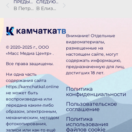
ПРЕДЫДУЩАЯ НОВОСТЬ
СЛЕДУЮЩАЯ НОВОСТЬ
В Петропавловске-Камчатском пожарные спасли четырёх человек
В Елизовской больнице сотрудник не дождался документов по запросу
Внимание! Отдельные
видеоматериалы,
©️ 2020–2025 г., ООО
размещенные на
«Масс Медиа Центр» .
настоящем сайте, могут
содержать информацию,
Все права защищены.
предназначен­ную для лиц,
достигших 18 лет.
Ни одна часть
содержания сайта
https://kamchatka1.online
Политика
не может быть
конфиденциальности
воспроизведена или
Пользовательское
передана каким-либо
соглашение
образом, электронным,
механическим, методом
Политика
использования
фотокопирования,
файлов cookie
записи или как-то ещё