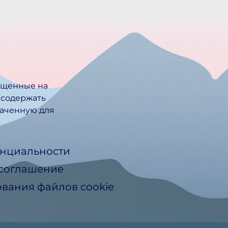
ещенные на
 содержать
ачен­ную для
нциальности
 соглашение
вания файлов cookie