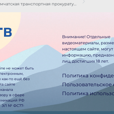
Камчатская транспортная прокуратура выявила факт сокрытия аварийного случая с морским судном
Внимание! Отдельные
видеоматериалы, разм
настоящем сайте, могут
информацию, предназн
лиц, достигших 18 лет.
line не может быть
электронным,
Политика конфиде
 как-то ещё без
Пользовательское
На сайте
еканала
Политика использо
зору в сфере
муникаций РФ
№ ЭЛ № ФС77-