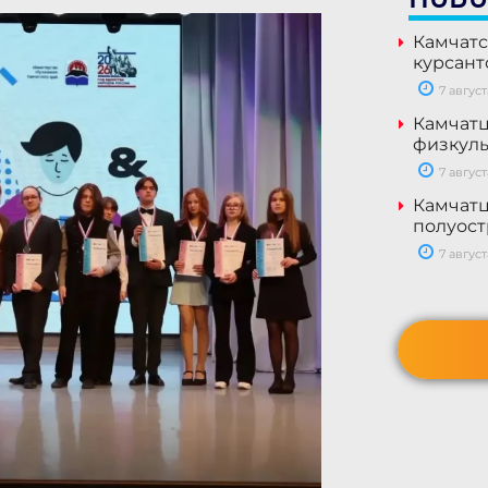
Камчатс
курсант
7 август
Камчатц
физкуль
7 август
Камчатц
полуост
7 август