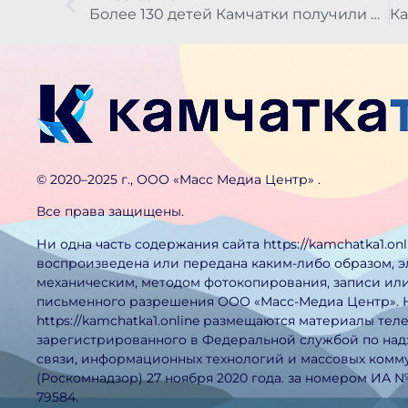
Более 130 детей Камчатки получили медицинскую помощь от федеральных экспертов
©️ 2020–2025 г., ООО «Масс Медиа Центр» .
Все права защищены.
Ни одна часть содержания сайта https://kamchatka1.on
воспроизведена или передана каким-либо образом, 
механическим, методом фотокопирования, записи или
письменного разрешения ООО «Масс-Медиа Центр». 
https://kamchatka1.online размещаются материалы тел
зарегистрированного в Федеральной службой по над
связи, информационных технологий и массовых ком
(Роскомнадзор) 27 ноября 2020 года. за номером ИА 
79584.