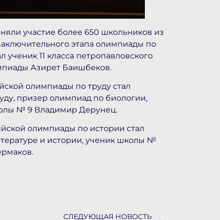
иняли участие более 650 школьников из
заключительного этапа олимпиады по
 ученик 11 класса петропавловского
мпиады Азирет Баишбеков.
йской олимпиады по труду стал
ду, призер олимпиад по биологии,
колы № 9 Владимир Дерунец.
йской олимпиады по истории стал
тературе и истории, ученик школы №
ермаков.
СЛЕДУЮЩАЯ НОВОСТЬ