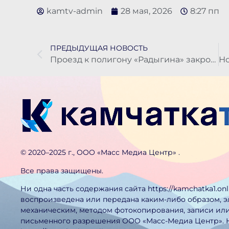
kamtv-admin
28 мая, 2026
8:27 пп
ПРЕДЫДУЩАЯ НОВОСТЬ
Проезд к полигону «Радыгина» закроют на период учений
©️ 2020–2025 г., ООО «Масс Медиа Центр» .
Все права защищены.
Ни одна часть содержания сайта https://kamchatka1.on
воспроизведена или передана каким-либо образом, 
механическим, методом фотокопирования, записи или
письменного разрешения ООО «Масс-Медиа Центр». 