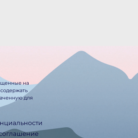
ещенные на
 содержать
ачен­ную для
нциальности
 соглашение