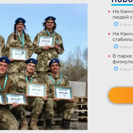
На Камч
людей с
8 август
На Камч
стабил
8 август
В парке
физкуль
8 август