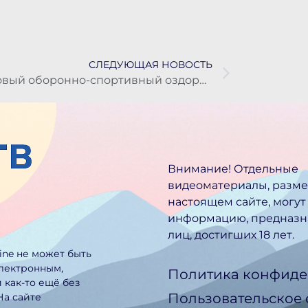
СЛЕДУЮЩАЯ НОВОСТЬ
Новый оборонно-спортивный оздоровительный лагерь «Воин» начнет работу уже этим летом
Внимание! Отдельные
видеоматериалы, разм
настоящем сайте, могут
информацию, предназн
лиц, достигших 18 лет.
line не может быть
электронным,
Политика конфиде
 как-то ещё без
Пользовательское
На сайте