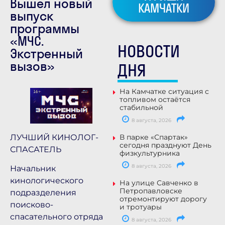
Вышел новый
КАМЧАТКИ
выпуск
программы
«МЧС.
НОВОСТИ
Экстренный
вызов»
ДНЯ
На Камчатке ситуация с
топливом остаётся
стабильной
8 августа, 2026
ЛУЧШИЙ КИНОЛОГ-
В парке «Спартак»
сегодня празднуют День
СПАСАТЕЛЬ
физкультурника
8 августа, 2026
Начальник
кинологического
На улице Савченко в
Петропавловске
подразделения
отремонтируют дорогу
поисково-
и тротуары
спасательного отряда
8 августа, 2026