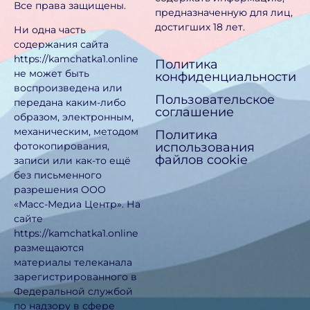
Все права защищены.
предназначен­ную для лиц,
достигших 18 лет.
Ни одна часть
содержания сайта
https://kamchatka1.online
Политика
не может быть
конфиденциальности
воспроизведена или
Пользовательское
передана каким-либо
соглашение
образом, электронным,
механическим, методом
Политика
использования
фотокопирования,
файлов cookie
записи или как-то ещё
без письменного
разрешения ООО
«Масс-Медиа Центр». На
сайте
https://kamchatka1.online
размещаются
материалы телеканала
зарегистрированного в
Федеральной службой
по надзору в сфере