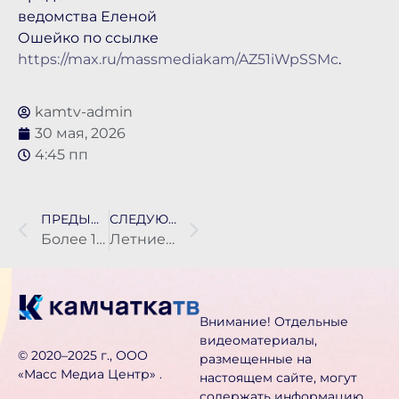
ведомства Еленой
Ошейко по ссылке
https://max.ru/massmediakam/AZ51iWpSSMc
.
kamtv-admin
30 мая, 2026
4:45 пп
ПРЕДЫДУЩАЯ НОВОСТЬ
СЛЕДУЮЩАЯ НОВОСТЬ
Более 100 тонн мусора собрали с улиц Петропавловска во время субботников
Летние смены «Время юных героев» центра «Воин» откроются на Камчатке 2 июня
Внимание! Отдельные
видеоматериалы,
©️ 2020–2025 г., ООО
размещенные на
«Масс Медиа Центр» .
настоящем сайте, могут
содержать информацию,