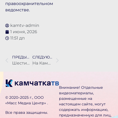
правоохранительном
ведомстве.
kamtv-admin
1 июня, 2026
11:51 дп
ПРЕДЫДУЩАЯ НОВОСТЬ
СЛЕДУЮЩАЯ НОВОСТЬ
Шестилетний мальчик сломал руку в детском саду Елизова
На Камчатке появилась школа юных кинологов
Внимание! Отдельные
видеоматериалы,
©️ 2020–2025 г., ООО
размещенные на
«Масс Медиа Центр» .
настоящем сайте, могут
содержать информацию,
Все права защищены.
предназначен­ную для лиц,