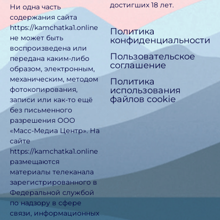
достигших 18 лет.
Ни одна часть
содержания сайта
https://kamchatka1.online
Политика
не может быть
конфиденциальности
воспроизведена или
Пользовательское
передана каким-либо
соглашение
образом, электронным,
механическим, методом
Политика
использования
фотокопирования,
файлов cookie
записи или как-то ещё
без письменного
разрешения ООО
«Масс-Медиа Центр». На
сайте
https://kamchatka1.online
размещаются
материалы телеканала
зарегистрированного в
Федеральной службой
по надзору в сфере
связи, информационных