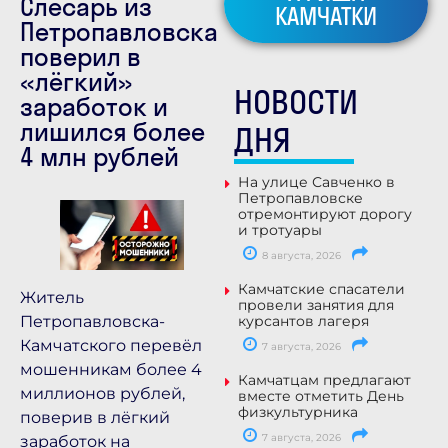
Слесарь из
КАМЧАТКИ
Петропавловска
поверил в
«лёгкий»
НОВОСТИ
заработок и
лишился более
ДНЯ
4 млн рублей
На улице Савченко в
Петропавловске
отремонтируют дорогу
и тротуары
8 августа, 2026
Камчатские спасатели
Житель
провели занятия для
Петропавловска-
курсантов лагеря
Камчатского перевёл
7 августа, 2026
мошенникам более 4
Камчатцам предлагают
миллионов рублей,
вместе отметить День
физкультурника
поверив в лёгкий
7 августа, 2026
заработок на