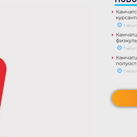
Камчатс
курсант
7 август
Камчатц
физкуль
7 август
Камчатц
полуост
7 август