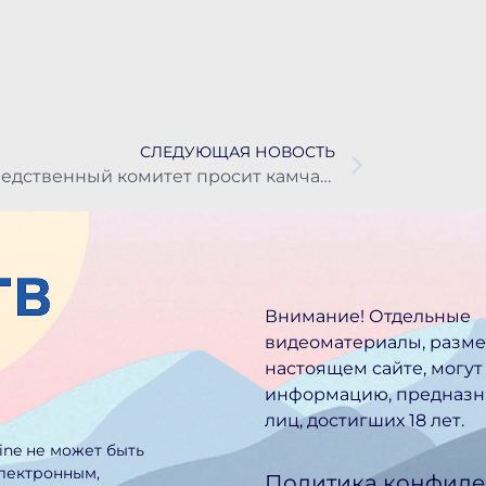
СЛЕДУЮЩАЯ НОВОСТЬ
Следственный комитет просит камчатцев помочь установить личность погибшего мужчины
Внимание! Отдельные
видеоматериалы, разм
настоящем сайте, могут
информацию, предназн
лиц, достигших 18 лет.
line не может быть
электронным,
Политика конфиде