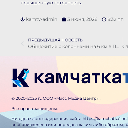
повышенную готовность.
kamtv-admin
3 июня, 2026
8:32 пп
ПРЕДЫДУЩАЯ НОВОСТЬ
Общежитие с колоннами на 6 км в Петропавловске снесут из-за угрозы его обрушения при землетрясении
©️ 2020–2025 г., ООО «Масс Медиа Центр» .
Все права защищены.
Ни одна часть содержания сайта https://kamchatka1.on
воспроизведена или передана каким-либо образом, 