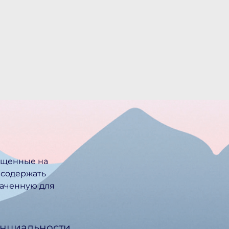
ещенные на
 содержать
ачен­ную для
нциальности