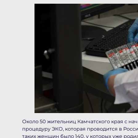
Около 50 жительниц Камчатского края с на
процедуру ЭКО, которая проводится в Росси
таких женщин было 140, у которых уже роди