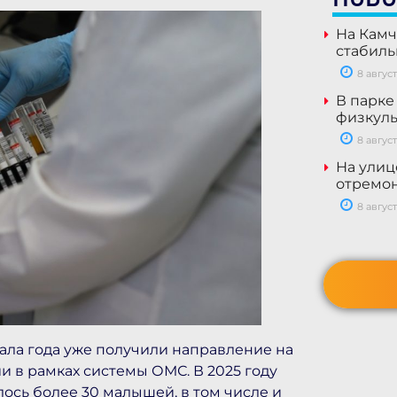
На Камч
стабил
8 август
В парке
физкуль
8 август
На улиц
отремон
8 август
чала года уже получили направление на
и в рамках системы ОМС. В 2025 году
лось более 30 малышей, в том числе и