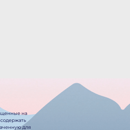
ещенные на
 содержать
ачен­ную для