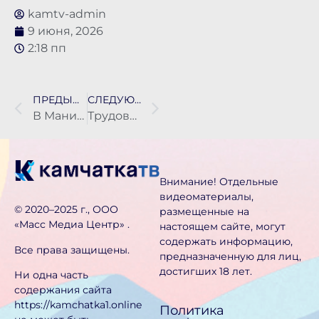
kamtv-admin
9 июня, 2026
2:18 пп
ПРЕДЫДУЩАЯ НОВОСТЬ
СЛЕДУЮЩАЯ НОВОСТЬ
В Манилы отправилось судно со 150 тоннами продуктов и стройматериалов
Трудовые отряды приводят в порядок Петропавловск-Камчатский
Внимание! Отдельные
видеоматериалы,
©️ 2020–2025 г., ООО
размещенные на
«Масс Медиа Центр» .
настоящем сайте, могут
содержать информацию,
Все права защищены.
предназначен­ную для лиц,
достигших 18 лет.
Ни одна часть
содержания сайта
https://kamchatka1.online
Политика