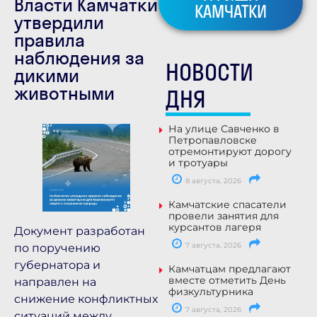
Власти Камчатки
КАМЧАТКИ
утвердили
правила
наблюдения за
НОВОСТИ
дикими
животными
ДНЯ
На улице Савченко в
Петропавловске
отремонтируют дорогу
и тротуары
8 августа, 2026
Камчатские спасатели
провели занятия для
курсантов лагеря
Документ разработан
7 августа, 2026
по поручению
губернатора и
Камчатцам предлагают
вместе отметить День
направлен на
физкультурника
снижение конфликтных
7 августа, 2026
ситуаций между