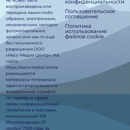
не может быть
конфиденциальности
воспроизведена или
Пользовательское
передана каким-либо
соглашение
образом, электронным,
механическим, методом
Политика
использования
фотокопирования,
файлов cookie
записи или как-то ещё
без письменного
разрешения ООО
«Масс-Медиа Центр». На
сайте
https://kamchatka1.online
размещаются
материалы телеканала
зарегистрированного в
Федеральной службой
по надзору в сфере
связи, информационных
технологий и массовых
коммуникаций РФ
(Роскомнадзор) 27
ноября 2020 года. за