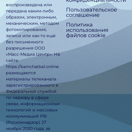
воспроизведена или
Пользовательское
передана каким-либо
соглашение
образом, электронным,
механическим, методом
Политика
использования
фотокопирования,
файлов cookie
записи или как-то ещё
без письменного
разрешения ООО
«Масс-Медиа Центр». На
сайте
https://kamchatka1.online
размещаются
материалы телеканала
зарегистрированного в
Федеральной службой
по надзору в сфере
связи, информационных
технологий и массовых
коммуникаций РФ
(Роскомнадзор) 27
ноября 2020 года. за