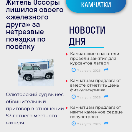
Житель Оссоры
КАМЧАТКИ
лишился своего
«железного
друга» за
НОВОСТИ
нетрезвые
поездки по
ДНЯ
посёлку
Камчатские спасатели
провели занятия для
курсантов лагеря
7 августа, 2026
Камчатцам предлагают
вместе отметить День
физкультурника
Олюторский суд вынес
7 августа, 2026
обвинительный
Камчатцам предлагают
приговор в отношении
найти каменное сердце
57-летнего местного
полуострова
жителя.
7 августа, 2026