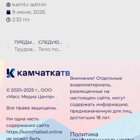
kamtv-admin
9 июня, 2026
2:32 пп
ПРЕДЫДУЩАЯ НОВОСТЬ
СЛЕДУЮЩАЯ НОВОСТЬ
Трудовые отряды приводят в порядок Петропавловск-Камчатский
Тело пожилой женщины обнаружено после пожара в Петропавловске-Камчатском
Внимание! Отдельные
видеоматериалы,
©️ 2020–2025 г., ООО
размещенные на
«Масс Медиа Центр» .
настоящем сайте, могут
содержать информацию,
Все права защищены.
предназначен­ную для лиц,
достигших 18 лет.
Ни одна часть
содержания сайта
https://kamchatka1.online
Политика
не может быть
конфиденциальности