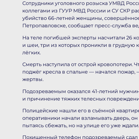
Сотрудники уголовного розыска УМВД Росс
коллегами из ГУУР МВД России и СУ СКР р
убийство 66-летней женщины, совершённое 
Петропавловске, сообщает пресс-служба ве
На теле погибшей эксперты насчитали 26 к
и шеи, три из которых проникли в грудную 
лёгких.
Смерть наступила от острой кровопотери. 
поджёг кресла в спальне — начался пожар,
жертвы.
Подозреваемым оказался 41-летний мужчина
и причинение тяжких телесных повреждени
Полицейские нашли его в съёмной квартире
оперативники начали взламывать дверь, он 
пытаясь сбежать, но на улице его уже ждали
Похищенный телефон подозреваемый сдал в