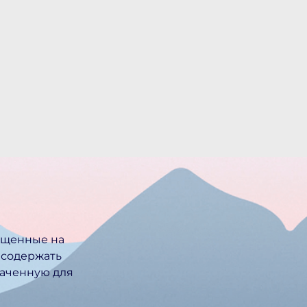
ещенные на
 содержать
ачен­ную для