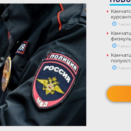
Камчатс
курсант
7 август
Камчатц
физкуль
7 август
Камчатц
полуост
7 август